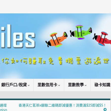
銀行戶口/稅貸
里數信用卡
里數教學
碌卡知
八達通增
香港天仁茗茶x銀聯二維碼即減優惠！消費滿$25即減$5！
$50