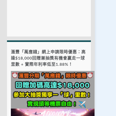
滙豐「萬應錢」網上申請限時優惠：高
達$18,000回贈兼抽獎有機會贏走一球
里數 + 實際年利率低至1.88%！