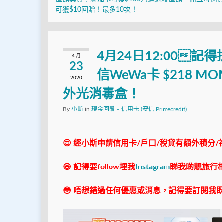
可獲$10回贈！最多10次！
4月24日12:00記得
4 月
23
信WeWa卡 $218 MO
2020
外光消毒盒！
By
小斯
in
現金回贈 – 信用卡 (安信 Primecredit)
😍 經小斯申請信用卡/戶口/稅貸有額外積分/
😆 記得要follow埋我
Instagram
睇我啲靚旅行
😳 唔想錯過任何優惠或消息，記得要訂閱我既