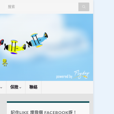
Search for:
識
保險
聯絡
記住LIKE 埋我個 FACEBOOK呀！