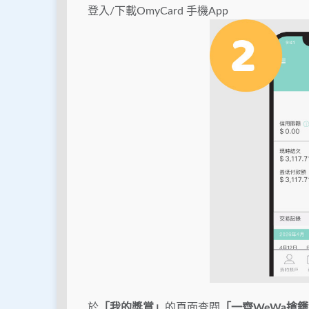
登入/下載OmyCard 手機App
於
「我的獎賞」
的頁面查閱
「一齊
WeWa搶