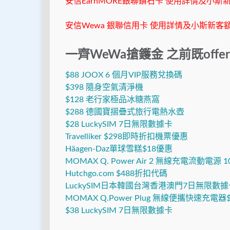
安信EarnMORE銀聯鑽石卡 使用詳情及小斯
安信Wewa 銀聯信用卡 使用詳情及小斯新客額
一齊WeWa搶鑊金 之前既offer
$88 JOOX 6 個月VIP服務兌換碼
$398 隨身空氣清淨機
$128 老行家極品冰糖燕窩
$288 德國寶摺疊式旅行電熱水壺
$28 LuckySIM 7日無限數據卡
Travelliker $298即時折扣機票優惠
Häagen-Daz單球雪糕$18優惠
MOMAX Q. Power Air 2 無線充電流動電源 
Hutchgo.com $488折扣代碼
LuckySIM日本韓國台灣香港澳門7日無限數據
MOMAX Q.Power Plug 無線便攜快速充電器$
$38 LuckySIM 7日無限數據卡