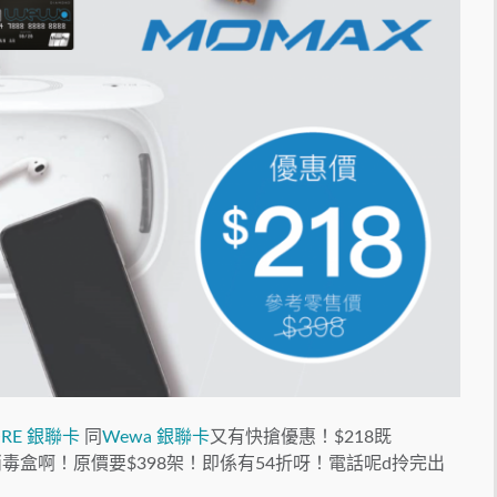
ORE 銀聯卡
同
Wewa 銀聯卡
又有快搶優惠！$218既
紫外光消毒盒啊！原價要$398架！即係有54折呀！電話呢d拎完出