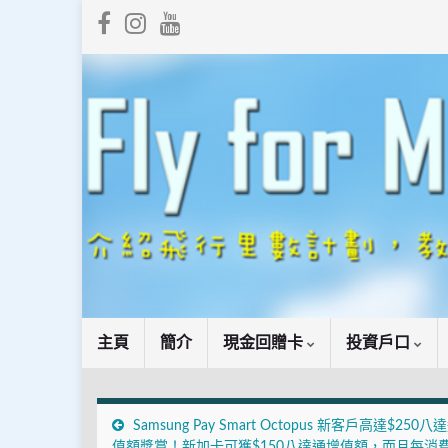
主頁
簡介
現金回贈卡
投資戶口
Samsung Pay Smart Octopus 新客戶高達$250
值額獎賞！新加卡可獲$150八達通增值額，而且每消費