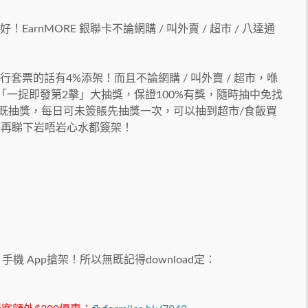
！EarnMORE 銀聯卡不論網購 / 叫外賣 / 超市 / 八達通
套票的話有4%添架！而且不論網購 / 叫外賣 / 超市，喺
次「一捉即發第2擊」大抽獎，保證100%有獎，隨時抽中免找
知既抽獎，每日可未簽賬先抽獎一次，可以抽到超市/食飯買
完再睇下岩唔岩心水都簽架！
機 App搶架！所以無既記得download定：