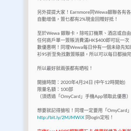
另外提提大家！Earnmore同Wewa銀聯各有各好
自動增值，簽乜都有2%現金回贈好抵！
至於Wewa 銀聯卡，除咗訂機票、酒店或自由行
任何商戶單一簽賬消費滿HK$400即可玩一
數優惠啊！同埋Wewa每日仲有一個未碌先
衫95折至免找數簽賬額，所以可以每日都抽
所以最好就兩張都有晒啦！
開搶時間：2020年4月24日 (中午12時開始)
限量名額：100部
（須透過「OmyCard」手機App領取此優惠）
想要就記得搶啦！同埋一定要用「OmyCard」手
http://bit.ly/2MJMWiX
同login定啦！