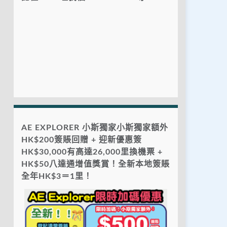
AE EXPLORER 小斯獨家小斯獨家額外
HK$200簽賬回贈 + 迎新優惠簽
HK$30,000有高達26,000里換機票 +
HK$50八達通增值獎賞！全新本地簽賬
全年HK$3＝1里！