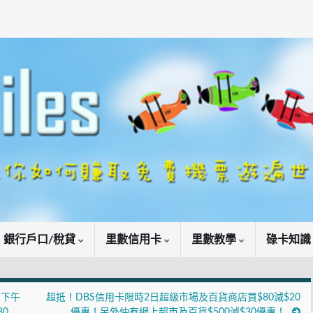
銀行戶口/稅貸
里數信用卡
里數教學
碌卡知
人下午
超抵！DBS信用卡限時2日超級市場及百貨商店買$80減$20
80
優惠！另外仲有網上超市及百貨$500減$30優惠！