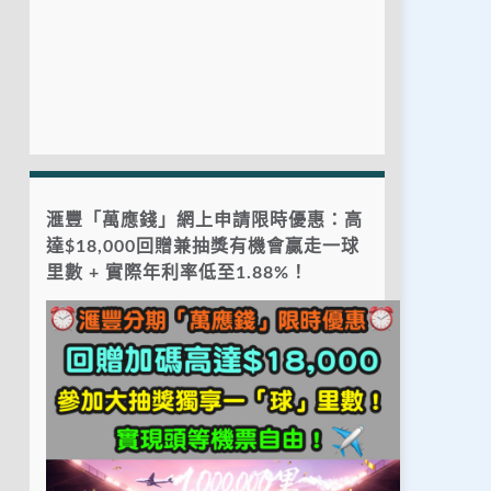
滙豐「萬應錢」網上申請限時優惠：高
達$18,000回贈兼抽獎有機會贏走一球
里數 + 實際年利率低至1.88%！