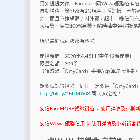
另外提提大家！Earnmore同Wewa銀聯各有各好
自動增值，簽乜都有2%現金回贈好抵！至於W
架！而且不論網購 / 叫外賣 / 超市，喺任何
大抽獎，保證100%有獎，隨時抽中免找數優
所以最好就兩張都有晒啦！
開搶時間：2020年6月5日 (中午12時開始)
限量名額：300份
（須透過「OmyCard」手機App領取此優惠）
想要就記得搶啦！同埋一定要用「OmyCard」手
http://bit.ly/2MJMWiX
同login定啦！
安信EarnMORE銀聯鑽石卡 使用詳情及小斯
安信Wewa 銀聯信用卡 使用詳情及小斯新客額