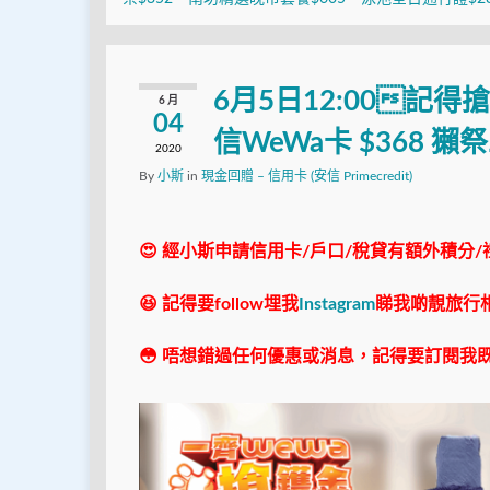
6月5日12:00記得搶
6 月
04
信WeWa卡 $368 獺
2020
By
小斯
in
現金回贈 – 信用卡 (安信 Primecredit)
😍 經小斯申請信用卡/戶口/稅貸有額外積分/
😆 記得要follow埋我
Instagram
睇我啲靚旅行
😳 唔想錯過任何優惠或消息，記得要訂閱我既