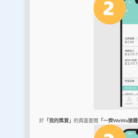
於
「我的獎賞」
的頁面查閱
「一齊
WeWa搶