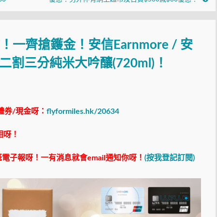
！一齊搶鑊金！安信Earnmore / 安
祭二割三分純米大吟釀(720ml)！
禮券/現金呀：
flyformiles.hk/20634
相呀！
電子報呀！一有消息就會email通知你呀！
(按我登記訂閱)