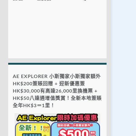
AE EXPLORER 小斯獨家小斯獨家額外
HK$200簽賬回贈 + 迎新優惠簽
HK$30,000有高達26,000里換機票 +
HK$50八達通增值獎賞！全新本地簽賬
全年HK$3＝1里！