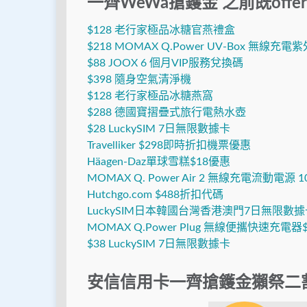
一齊WeWa搶鑊金 之前既offer
$128 老行家極品冰糖官燕禮盒
$218 MOMAX Q.Power UV-Box 無線充
$88 JOOX 6 個月VIP服務兌換碼
$398 隨身空氣清淨機
$128 老行家極品冰糖燕窩
$288 德國寶摺疊式旅行電熱水壺
$28 LuckySIM 7日無限數據卡
Travelliker $298即時折扣機票優惠
Häagen-Daz單球雪糕$18優惠
MOMAX Q. Power Air 2 無線充電流動電源 
Hutchgo.com $488折扣代碼
LuckySIM日本韓國台灣香港澳門7日無限數據
MOMAX Q.Power Plug 無線便攜快速充電器$
$38 LuckySIM 7日無限數據卡
安信信用卡一齊搶鑊金獺祭二