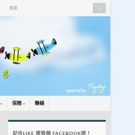
Search for:
識
保險
聯絡
記住LIKE 埋我個 FACEBOOK呀！