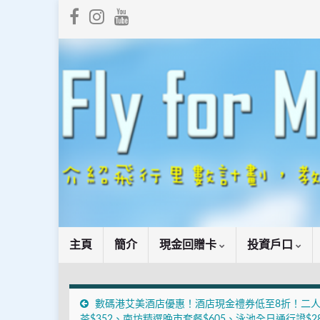
主頁
簡介
現金回贈卡
投資戶口
數碼港艾美酒店優惠！酒店現金禮券低至8折！二
茶$352、南坊精選晚市套餐$605、泳池全日通行證$2