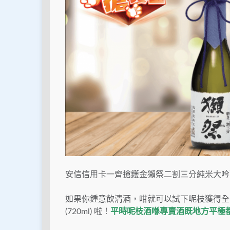
安信信用卡一齊搶鑊金獺祭二割三分純米大吟
如果你鍾意飲清酒，咁就可以試下呢枝獲得全米
(720ml) 啦！
平時呢枝酒喺專賣酒既地方平極都要