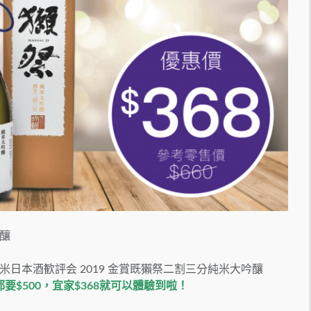
釀
日本酒歓評会 2019 金賞既獺祭二割三分純米大吟釀
$500，宜家$368就可以體驗到啦！