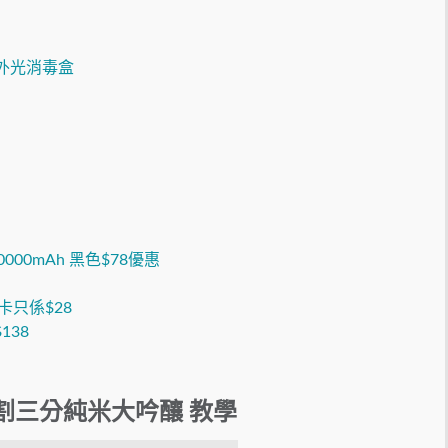
電紫外光消毒盒
10000mAh 黑色$78優惠
卡只係$28
138
割三分純米大吟釀 教學