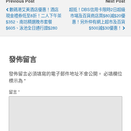
Previous Post
Next Post
數碼港艾美酒店優惠！酒店
超抵！DBS信用卡限時2日超級
現金禮券低至8折！二人下午茶
市場及百貨商店買$80減$20優
$352、南坊精選晚市套餐
惠！另外仲有網上超市及百貨
$605、泳池全日通行證$280
$500減$30優惠！
發佈留言
發佈留言必須填寫的電子郵件地址不會公開。
必填欄位
標示為
*
留言
*