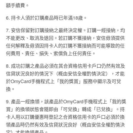
額手續費。
6. 持卡人須於訂購產品時已年滿18歲。
7. 安信保留對訂購接納之最終決定權。訂購一經接納，均
不能更改、取消及退回。若訂購不獲接納，安信毋須提供
任何解釋及毋須因持卡人的訂購不獲接納而可能導致的任
何費用、責任、損失、索償負上任何責任。
8. 成功訂購之產品必須在其合資格信用卡戶口仍然有效及
信貸狀況良好的情況下（概由安信全權酌情決定），才能
於OmyCard手機程式上「我的獎賞」服務中顯示及可兌
換。
9. 產品一經換領，該產品於OmyCard手機程式上「我的獎
賞」的換領狀態會隨即由「可兌換」轉成「已兌換」。持
卡人用以訂購優惠時登記之合資格信用卡的戶口必須於換
領產品時仍然有效及信貸狀況良好（概由安信全權酌情決
定）才能換領產品。