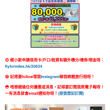
😍 經小斯申請信用卡/戶口/稅貸有額外積分/禮券/現金呀：
flyformiles.hk/20634
😆 記得要follow埋我
Instagram
睇我啲靚旅行相呀！
😳 唔想錯過任何優惠或消息，記得要訂閱我既電子報呀！
一有消息就會email通知你呀！
(按我登記訂閱)