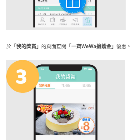
於
「我的獎賞」
的頁面查閱
「一齊
WeWa搶鑊金」
優惠。