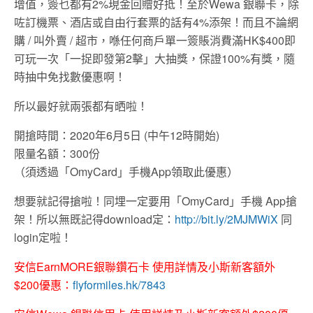
增值，簽乜都有2%現金回贈好抵！至於Wewa 銀聯卡，除
咗訂機票、酒店或自由行套票的話有4%添架！而且不論網
購 / 叫外賣 / 超市，喺任何商戶單一簽賬消費滿HK$400即
可玩一次「一捉即發第2擊」大抽獎，保證100%有獎，隨
時抽中免找數優惠啊！
所以最好就兩張都有晒啦！
開搶時間：2020年6月5日 (中午12時開始)
限量名額：300份
（須透過「OmyCard」手機App領取此優惠）
想要就記得搶啦！同埋一定要用「OmyCard」手機 App搶
架！所以無既記得download定：
http://bit.ly/2MJMWiX
同
login定啦！
安信EarnMORE銀聯鑽石卡 使用詳情及小斯新客額外
$200優惠：
flyformiles.hk/7843