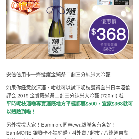
安信信用卡一齊搶鑊金獺祭二割三分純米大吟釀
如果你鍾意飲清酒，咁就可以試下呢枝獲得全米日本酒歓
評会 2019 金賞既獺祭二割三分純米大吟釀 (720ml) 啦！
平時呢枝酒喺專賣酒既地方平極都要$500，宜家$368就可
以體驗到啦！
另外提提大家！Earnmore同Wewa銀聯各有各好！
EarnMORE 銀聯卡不論網購 / 叫外賣 / 超市 / 八達通自動