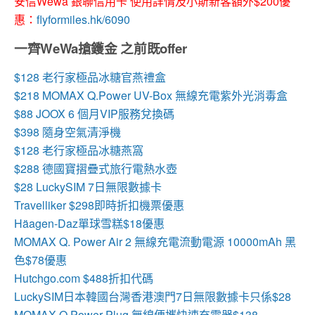
安信Wewa 銀聯信用卡 使用詳情及小斯新客額外$200優
惠：
flyformiles.hk/6090
一齊WeWa搶鑊金 之前既offer
$128 老行家極品冰糖官燕禮盒
$218 MOMAX Q.Power UV-Box 無線充電紫外光消毒盒
$88 JOOX 6 個月VIP服務兌換碼
$398 隨身空氣清淨機
$128 老行家極品冰糖燕窩
$288 德國寶摺疊式旅行電熱水壺
$28 LuckySIM 7日無限數據卡
Travelliker $298即時折扣機票優惠
Häagen-Daz單球雪糕$18優惠
MOMAX Q. Power Air 2 無線充電流動電源 10000mAh 黑
色$78優惠
Hutchgo.com $488折扣代碼
LuckySIM日本韓國台灣香港澳門7日無限數據卡只係$28
MOMAX Q.Power Plug 無線便攜快速充電器$138