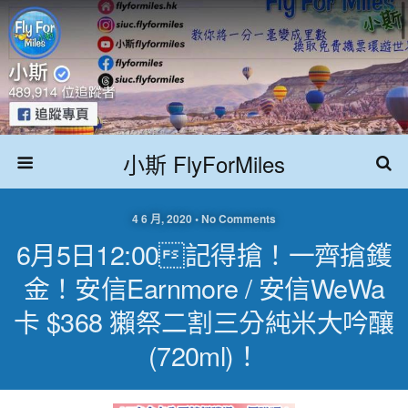
小斯 FlyForMiles
4 6 月, 2020 • No Comments
6月5日12:00記得搶！一齊搶鑊
金！安信Earnmore / 安信WeWa
卡 $368 獺祭二割三分純米大吟釀
(720ml)！