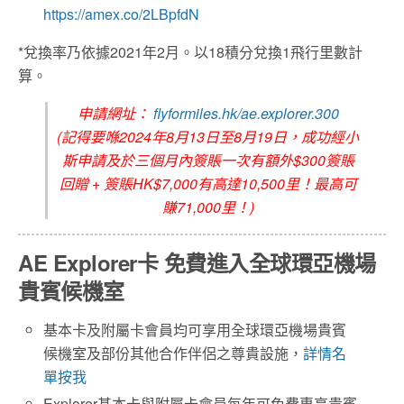
https://amex.co/2LBpfdN
*兌換率乃依據2021年2月。以18積分兌換1飛行里數計
算。
申請網址：
flyformiles.hk/ae.explorer.300
(記得要喺2024年8月13日至8月19日，成功經小
斯申請及於三個月內簽賬一次有額外$300簽賬
回贈 + 簽賬HK$7,000有高達10,500里！最高可
賺71,000里！)
AE Explorer卡 免費進入全球環亞機場
貴賓候機室
基本卡及附屬卡會員均可享用全球環亞機場貴賓
候機室及部份其他合作伴侶之尊貴設施，
詳情名
單按我
Explorer基本卡與附屬卡會員每年可免費專享貴賓