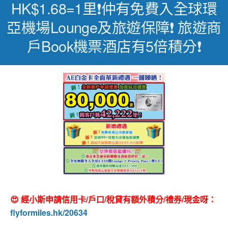
HK$1.68=1里❗仲有免費入全球環
亞機場lounge及旅遊保障❗ 旅遊商
戶book機票酒店有5倍積分❗
😍 經小斯申請信用卡/戶口/稅貸有額外積分/禮券/現金呀：
flyformiles.hk/20634