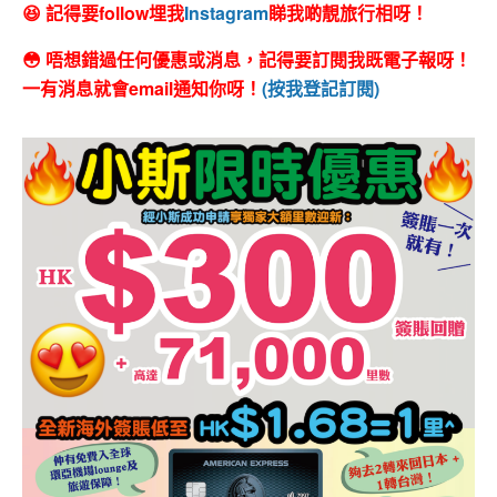
😆 記得要follow埋我
Instagram
睇我啲靚旅行相呀！
😳 唔想錯過任何優惠或消息，記得要訂閱我既電子報呀！
一有消息就會email通知你呀！
(按我登記訂閱)