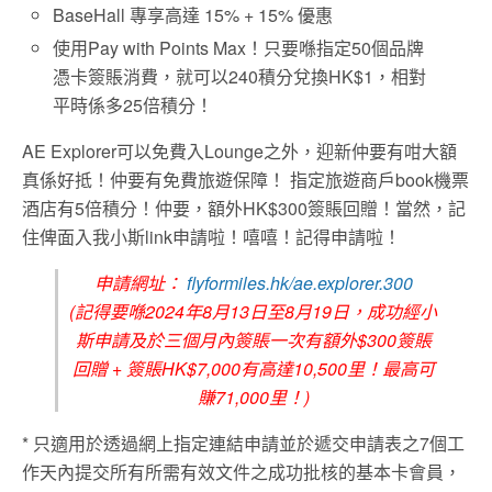
BaseHall 專享高達 15% + 15% 優惠
使用Pay with Points Max！只要喺指定50個品牌
憑卡簽賬消費，就可以240積分兌換HK$1，相對
平時係多25倍積分！
AE Explorer可以免費入Lounge之外，迎新仲要有咁大額
真係好抵！仲要有免費旅遊保障！ 指定旅遊商戶book機票
酒店有5倍積分！仲要，額外HK$300簽賬回贈！當然，記
住俾面入我小斯link申請啦！嘻嘻！記得申請啦！
申請網址：
flyformiles.hk/ae.explorer.300
(記得要喺2024年8月13日至8月19日，成功經小
斯申請及於三個月內簽賬一次有額外$300簽賬
回贈 + 簽賬HK$7,000有高達10,500里！最高可
賺71,000里！)
* 只適用於透過網上指定連結申請並於遞交申請表之7個工
作天內提交所有所需有效文件之成功批核的基本卡會員，