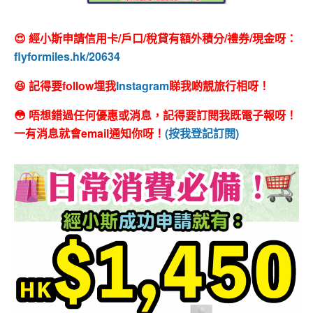
😍 經小斯申請信用卡/戶口/稅貸有額外積分/禮券/現金呀：
flyformiles.hk/20634
😆 記得要follow埋我
Instagram
睇我啲靚旅行相呀！
😳 唔想錯過任何優惠或消息，記得要訂閱我既電子報呀！
一有消息就會email通知你呀！
(按我登記訂閱)