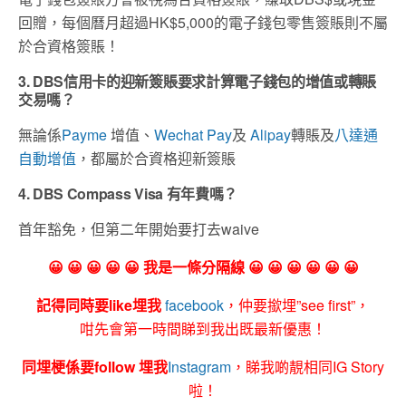
回贈，每個曆月超過HK$5,000的電子錢包零售簽賬則不屬
於合資格簽賬！
3. DBS信用卡的迎新簽賬要求計算電子錢包的增值或轉賬
交易嗎？
無論係
Payme
增值、
Wechat Pay
及
Alipay
轉賬及
八達通
自動增值
，都屬於合資格迎新簽賬
4. DBS Compass Visa 有年費嗎？
首年豁免，但第二年開始要打去waive
😀 😀 😀 😀 😀 我是一條分隔線 😀 😀 😀 😀 😀 😀
記得同時要like埋我
facebook
，仲要撳埋”see first”，
咁先會第一時間睇到我出既最新優惠！
同埋梗係要follow 埋我
Instagram
，睇我啲靚相同IG Story
啦！