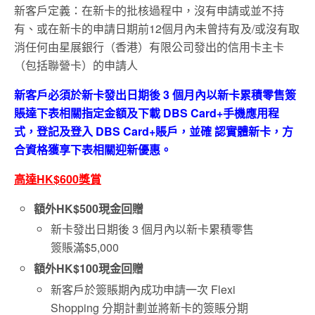
新客戶定義：在新卡的批核過程中，沒有申請或並不持
有、或在新卡的申請日期前12個月內未曾持有及/或沒有取
消任何由星展銀行（香港）有限公司發出的信用卡主卡
（包括聯營卡）的申請人
新客戶必須於新卡發出日期後 3 個月內以新卡累積零售簽
賬達下表相關指定金額及下載 DBS Card+手機應用程
式，登記及登入 DBS Card+賬戶，並確 認實體新卡，方
合資格獲享下表相關迎新優惠。
高達
HK$600
獎賞
額外
HK$500
現金回贈
新卡發出日期後 3 個月內以新卡累積零售
簽賬滿$5,000
額外
HK$100
現金回贈
新客戶於簽賬期內成功申請一次 Flexi
Shopping 分期計劃並將新卡的簽賬分期