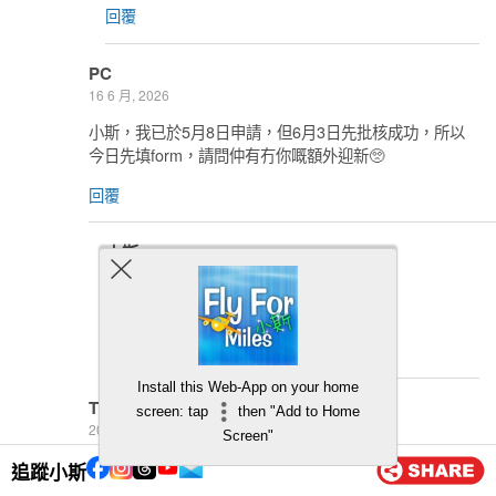
回覆
PC
16 6 月, 2026
小斯，我已於5月8日申請，但6月3日先批核成功，所以
今日先填form，請問仲有冇你嘅額外迎新🥺
回覆
小斯
18 6 月, 2026
會處理 下次記得準時
回覆
Install this Web-App on your home
Thengk
screen: tap
then "Add to Home
20 5 月, 2026
Screen"
想問一問，我係用電腦㩒你條link去申請，睇漏左要用手
追蹤小斯
機scan qr曲先有額外200蚊一扣即享，咁我係咪只有dbs