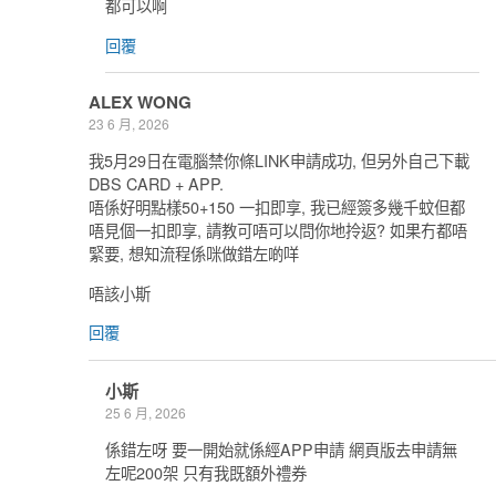
都可以啊
回覆
ALEX WONG
23 6 月, 2026
我5月29日在電腦禁你條LINK申請成功, 但另外自己下載
DBS CARD + APP.
唔係好明點樣50+150 一扣即享, 我已經簽多幾千蚊但都
唔見個一扣即享, 請教可唔可以問你地拎返? 如果冇都唔
緊要, 想知流程係咪做錯左啲咩
唔該小斯
回覆
小斯
25 6 月, 2026
係錯左呀 要一開始就係經APP申請 網頁版去申請無
左呢200架 只有我既額外禮券