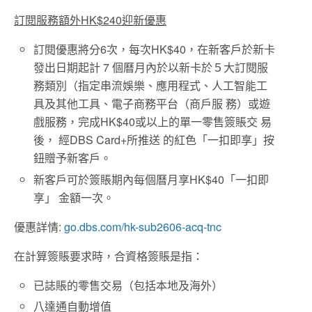
訂閱服務額外HK$240
迎新優惠
訂閱優惠將分6次，每次HK$40，在新客戶於新卡
發出日期起計 7 個曆月內於以新卡於５大訂閱服
務類別（指定串流娛樂、應用程式、人工智能工
具及其他工具、電子商務平台（商戶服 務）或遊
戲服務，完成HK$40或以上的單一零售簽賬交 易
後， 經DBS Card+所推送 的紅色「一扣即享」按
鈕贈予新客戶。
新客戶可於簽賬期內每個曆月享HK$40「一扣即
享」 金額一次。
優惠詳情:
go.dbs.com/hk-sub2606-acq-tnc
在計算簽賬要求時，合資格簽賬是指：
已誌賬的零售交易（包括本地及海外）
八達通自動增值