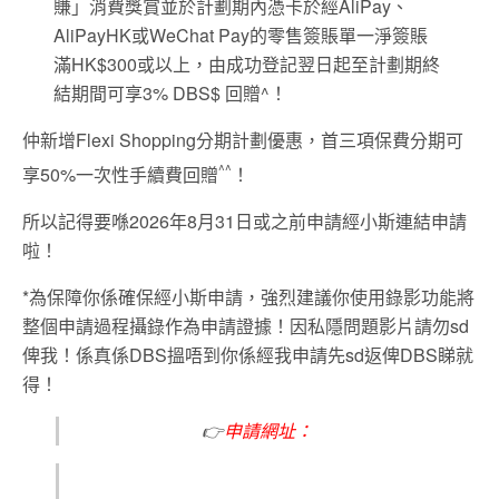
賺」消費獎賞並於計劃期內憑卡於經AliPay、
AliPayHK或WeChat Pay的零售簽賬單一淨簽賬
滿HK$300或以上，由成功登記翌日起至計劃期終
結期間可享3% DBS$ 回贈^！
仲新增Flexi Shopping分期計劃優惠，首三項保費分期可
^^
享50%一次性手續費回贈
！
所以記得要喺2026年8月31日或之前申請經小斯連結申請
啦！
*為保障你係確保經小斯申請，強烈建議你使用錄影功能將
整個申請過程攝錄作為申請證據！因私隱問題影片請勿sd
俾我！係真係DBS搵唔到你係經我申請先sd返俾DBS睇就
得！
👉
申請網址：