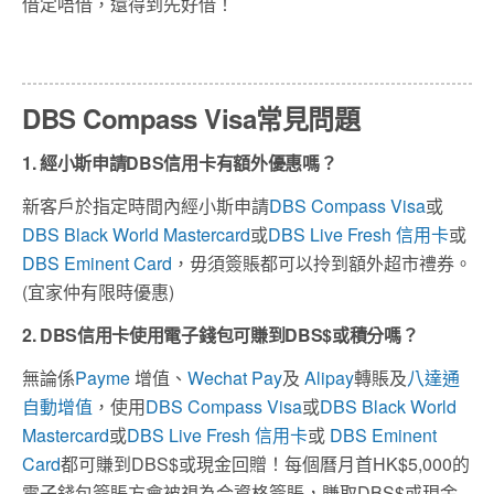
借定唔借，還得到先好借！
DBS Compass Visa常見問題
1. 經小斯申請DBS信用卡有額外優惠嗎？
新客戶於指定時間內經小斯申請
DBS Compass Visa
或
DBS Black World Mastercard
或
DBS Live Fresh 信用卡
或
DBS Eminent Card
，毋須簽賬都可以拎到額外超市禮券。
(宜家仲有限時優惠)
2. DBS信用卡使用電子錢包可賺到DBS$或積分嗎？
無論係
Payme
增值、
Wechat Pay
及
Alipay
轉賬及
八達通
自動增值
，使用
DBS Compass Visa
或
DBS Black World
Mastercard
或
DBS Live Fresh 信用卡
或
DBS Eminent
Card
都可賺到DBS$或現金回贈！每個曆月首HK$5,000的
電子錢包簽賬方會被視為合資格簽賬，賺取DBS$或現金