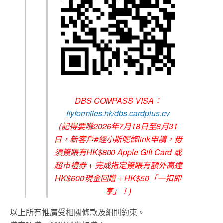
DBS COMPASS VISA：
flyformiles.hk/dbs.cardplus.cv
(記得要喺2026年7月18日至8月31
日，新客戶#經小斯呢條link申請，毋
須簽賬有HK$800 Apple Gift Card 或
超市禮券 + 完成指定簽賬有額外高達
HK$600現金回贈 + HK$50「一扣即
享」！)
以上所有推廣受相關條款及細則約束。