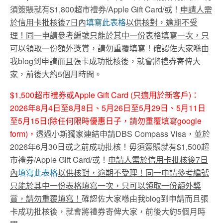
須簽賬就有$1,800超市禮券/Apple Gift Card/或！
申請人需
於信用卡批核後
7
日內
填寫此表格
以供核對，逾期不受
理！同一申請參考編號只能於其中一份表格填寫一次，只
可以領取一份額外獎賞，請勿重覆填寫！
確認佐大家喺由
我blog到申請而且張卡成功批核後，就會將禮券寄俾大
家，前後大約5個月時間。
$1,500超市禮券或Apple Gift Card (只適用於新客戶)：
2026年8月4日至8月8日、5月26日至5月29日、5月11日
至5月15日(除任何限時優惠日子，請勿重覆填寫google
form)，
透過小斯獨家連結申請DBS Compass Visa，並於
2026年6月30日或之前成功批核！毋須簽賬就有$1,500超
市禮券/Apple Gift Card/或！
申請人需於信用卡批核後
7
日
內
填寫此表格
以供核對，逾期不受理！同一申請參考編號
只能於其中一份表格填寫一次，只可以領取一份額外獎
賞，請勿重覆填寫！
確認佐大家喺由我blog到申請而且張
卡成功批核後，就會將禮券寄俾大家，前後大約5個月時