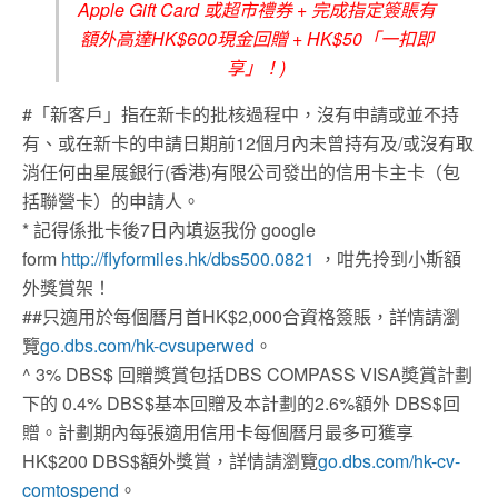
Apple Gift Card 或超市禮券 + 完成指定簽賬有
額外高達HK$600現金回贈 + HK$50「一扣即
享」！)
#「新客戶」指在新卡的批核過程中，沒有申請或並不持
有、或在新卡的申請日期前12個月內未曾持有及/或沒有取
消任何由星展銀行(香港)有限公司發出的信用卡主卡（包
括聯營卡）的申請人。
* 記得係批卡後7日內填返我份 google
form
http://flyformiles.hk/dbs500.0821
，咁先拎到小斯額
外獎賞架！
##只適用於每個曆月首HK$2,000合資格簽賬，詳情請瀏
覽
go.dbs.com/hk-cvsuperwed
。
^ 3% DBS$ 回贈獎賞包括DBS COMPASS VISA奬賞計劃
下的 0.4% DBS$基本回贈及本計劃的2.6%額外 DBS$回
贈。計劃期內每張適用信用卡每個曆月最多可獲享
HK$200 DBS$額外獎賞，詳情請瀏覽
go.dbs.com/hk-cv-
comtospend
。