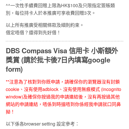
^^一次性手續費回贈上限為HK$100及只限指定簽賬類
別，每位持卡人於本推廣可享收費回贈3次。
以上所有推廣受相關條款及細則約束。
借定唔借？還得到先好借！
DBS Compass Visa
信用卡
小斯額外
獎賞
(
請於批卡後
7
日內填寫
google
form)
**
注意為了核對到你既申請，請確保你的瀏覽器沒有封鎖
cookie、
沒有使用
adblock
、沒有使用無痕模式
(incognito
window)
及確保你按過我的申請連結後，沒有再按過其他
網站的申請連結，唔係到時搵唔到你係經我申請就口同鼻
拗！
以下係各browser setting 設定參考：