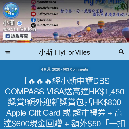
小斯 FlyForMiles
4 8 月, 2026 • 903 Comments
【🔥🔥🔥經小斯申請DBS
COMPASS VISA送高達HK$1,450
獎賞❗額外迎新獎賞包括HK$800
Apple Gift Card 或 超市禮券 + 高
達$600現金回贈 + 額外$50「一扣