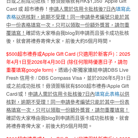
日或之前成功批核！毋須簽賬就有HK$1,350 Apple Gift
Card 或 超市禮券！
申請人需於信用卡批核後
7
日內
填寫此
表格
以供核對，逾期不受理！同一申請參考編號只能於其
中一份表格填寫一次，只可以領取一份額外獎賞，請勿重
覆填寫！
確認佐大家喺由我blog到申請而且張卡成功批核
後，就會將禮券寄俾大家，前後大約5個月時間。
$500超市禮券或Apple Gift Card (只適用於新客戶)：2025
年4月1日至2026年4月30日 (除任何限時優惠日子，請勿
重覆填寫google form)，
透過小斯獨家連結申請DBS Live
Fresh 信用卡 / DBS Compass Visa，並於2026年5月31日
或之前成功批核！毋須簽賬就有$500超市禮券/Apple Gift
Card/或！
申請人需於信用卡批核後
7
日內
填寫此表格
以供
核對，逾期不受理！同一申請參考編號只能於其中一份表
格填寫一次，只可以領取一份額外獎賞，請勿重覆填寫！
確認佐大家喺由我blog到申請而且張卡成功批核後，就會
將禮券寄俾大家，前後大約5個月時間。