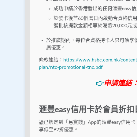
成功申請於香港發出的任何滙豐easy信
於發卡後首60個曆日內啟動合資格信
獲批核提款金額相等於港幣20,000元
於推廣期內，每位合資格持卡人只可獲享
廣優惠。
條款連結：
https://www.hsbc.com.hk/content
plan/ntc-promotional-tnc.pdf
👉
申請連結
滙豐easy信用卡於會員折扣
憑已綁定到「易賞錢」App的滙豐easy信用卡
享低至92折優惠。