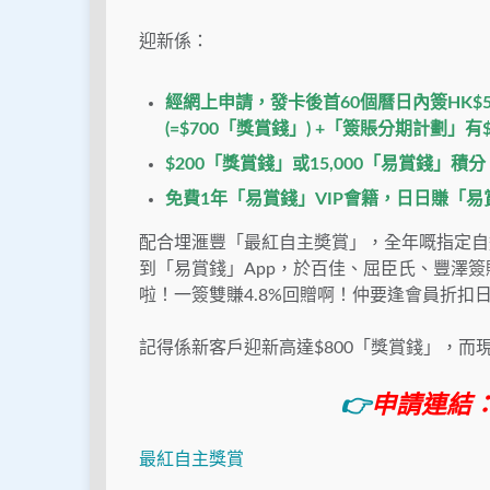
迎新係：
經網上申請，發卡後首60個曆日內簽HK$5,
(=$700「獎賞錢」) +「簽賬分期計劃」有$
$200「獎賞錢」或15,000「易賞錢」積分 
免費1年「易賞錢」VIP會籍，日日賺「易賞
配合埋滙豐「最紅自主奬賞」，全年嘅指定自
到「易賞錢」App，於百佳、屈臣氏、豐澤簽
啦！一簽雙賺4.8%回贈啊！仲要逢會員折扣
記得係新客戶迎新高達$800「獎賞錢」，而現
👉
申請連結
最紅自主獎賞