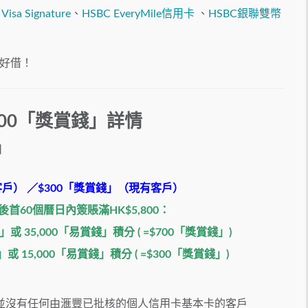
Visa Signature
、
HSBC EveryMile信用卡
、
HSBC銀聯雙幣
好借！
00
「獎賞錢」詳情
日
新客戶） ／$300「獎賞錢」（現有客戶）
後首
60
個曆日內簽賬滿
HK$5,800
：
或 35,000「易賞錢」積分 ( =$700「獎賞錢」)
或 15,000「易賞錢」積分 ( =$300「獎賞錢」)
並沒有任何由滙豐已批核的個人信用卡基本卡的客戶