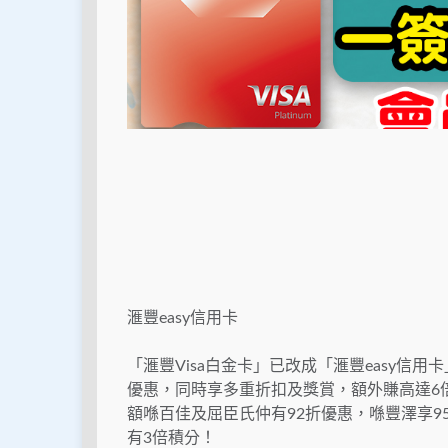
滙豐easy信用卡
「滙豐Visa白金卡」已改成「滙豐easy信用卡
優惠，同時享多重折扣及獎賞，額外賺高達6
額喺百佳及屈臣氏仲有92折優惠，喺豐澤享95折
有3倍積分！