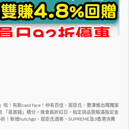
」啦！有新card face！仲有百佳、屈臣氏、豐澤推出嘅獨家
倍 「易賞錢」積分。逢會員折扣日，指定貨品簽賬滿指定金
！新增hutchgo、屈臣氏酒窖、SUPREME及3香港消費