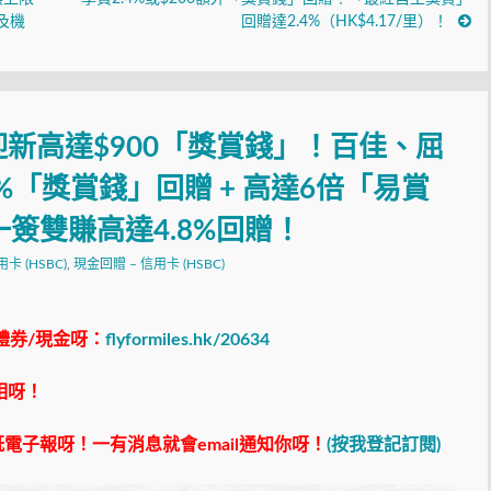
及機
回贈達2.4%（HK$4.17/里）！
迎新高達$900「獎賞錢」！百佳、屈
%「獎賞錢」回贈 + 高達6倍「易賞
一簽雙賺高達4.8%回贈！
信用卡 (HSBC)
,
現金回贈 – 信用卡 (HSBC)
禮券/現金呀：
flyformiles.hk/20634
相呀！
電子報呀！一有消息就會email通知你呀！
(按我登記訂閱)