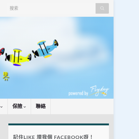
Search for:
識
保險
聯絡
記住LIKE 埋我個 FACEBOOK呀！