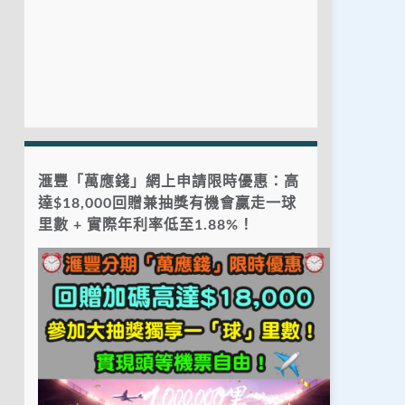
滙豐「萬應錢」網上申請限時優惠：高
達$18,000回贈兼抽獎有機會贏走一球
里數 + 實際年利率低至1.88%！