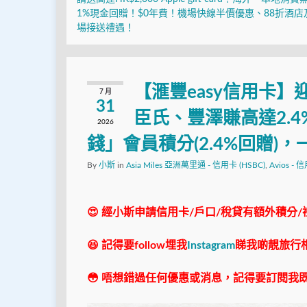
1%現金回贈！$0年費！機場快線半價優惠、88折酒店
場接送禮遇！
【滙豐easy信用卡】
7 月
31
臣氏、豐澤賺高達2.4
2026
錢」會員積分(2.4%回贈)，
By
小斯
in
Asia Miles 亞洲萬里通 - 信用卡 (HSBC)
,
Avios - 
😍 經小斯申請信用卡/戶口/稅貸有額外積分/
😆 記得要follow埋我
Instagram
睇我啲靚旅行
😳 唔想錯過任何優惠或消息，記得要訂閱我既