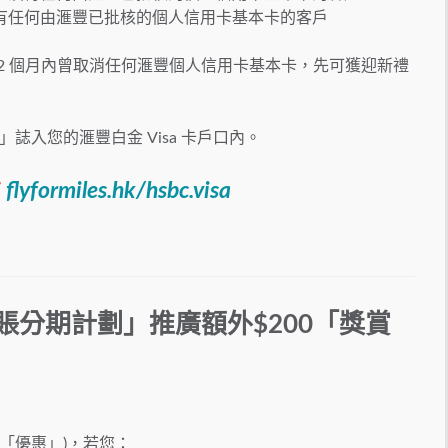
有任何由滙豐已批核的個人信用卡基本卡的客戶
2 個月內曾取消任何滙豐個人信用卡基本卡，先可獲迎新禮
誌入您的滙豐白金 Visa 卡戶口內。
：
flyformiles.hk/hsbc.visa
賬分期計劃」
推廣額外
$200
「
獎賞
(「優惠」)，若您：