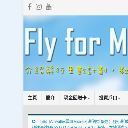
主頁
簡介
現金回贈卡
投資戶口
【商用Airwallex雲匯Visa卡小斯迎新優惠】經小斯
請送高達HK$2,000 Apple gift card！海外、本地消