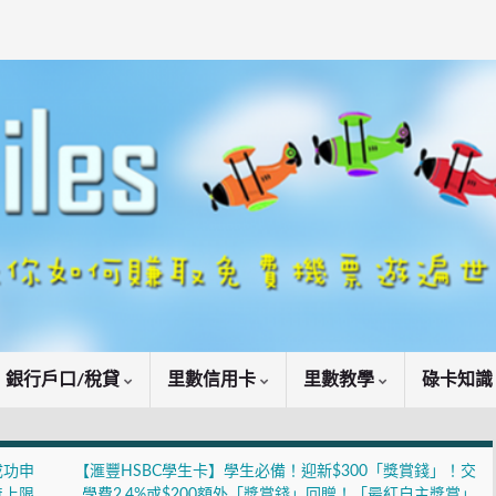
銀行戶口/稅貸
里數信用卡
里數教學
碌卡知
成功申
【滙豐HSBC學生卡】學生必備！迎新$300「獎賞錢」！交
費無上限
學費2.4%或$200額外「獎賞錢」回贈！「最紅自主獎賞」