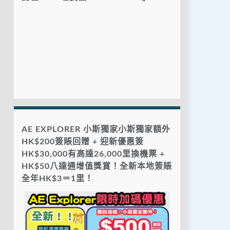
AE EXPLORER 小斯獨家小斯獨家額外
HK$200簽賬回贈 + 迎新優惠簽
HK$30,000有高達26,000里換機票 +
HK$50八達通增值獎賞！全新本地簽賬
全年HK$3＝1里！