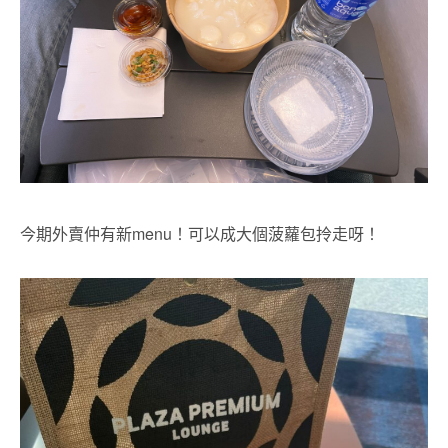
今期外賣仲有新menu！可以成大個菠蘿包拎走呀！