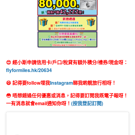
😍 經小斯申請信用卡/戶口/稅貸有額外積分/禮券/現金呀：
flyformiles.hk/20634
😆 記得要follow埋我
Instagram
睇我啲靚旅行相呀！
😳 唔想錯過任何優惠或消息，記得要訂閱我既電子報呀！
一有消息就會email通知你呀！
(按我登記訂閱)