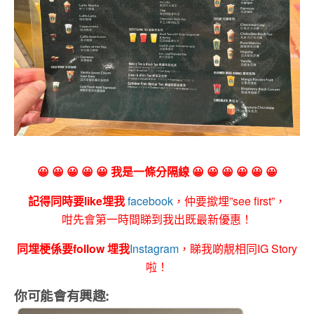
😀 😀 😀 😀 😀 我是一條分隔線 😀 😀 😀 😀 😀 😀
記得同時要like埋我
facebook
，仲要撳埋”see first”，
咁先會第一時間睇到我出既最新優惠！
同埋梗係要follow 埋我
Instagram
，睇我啲靚相同IG Story
啦！
你可能會有興趣: