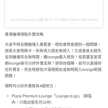
A post shared by 小斯 @ Fly For Miles (@siuc.flyformiles)
香港機場領取外賣攻略
大家平時去開機場入貴賓室，唔知會唔會遇到一個問題，
就係大家唔夠卡，你有得入朋友無得入！又或者係太趕先
去到機場完全無時間，連lounge都入唔到！但其實宜家某
啲lounge係可以拎外賣走架！排到你個陣，就可以直接拎
份外賣走，完全唔使怕冷落個朋友或無時間入lounge呢個
問題！
現時可以拎外賣既有4個地方：
Plaza Premium Lounge「Lounge to go」 (禁區
內，只限出發先可以拎)