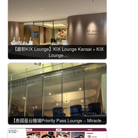
【最新KIX Lounge】KIX Lounge Kansai + KIX
Lounge…
【泰國曼谷機場Priority Pass Lounge – Miracle…