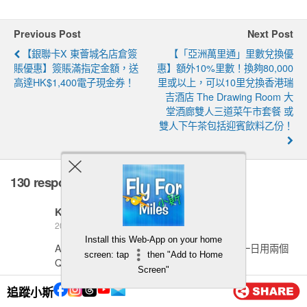
Previous Post
Next Post
【銀聯卡X 東薈城名店倉簽
【「亞洲萬里通」里數兌換優
賬優惠】簽賬滿指定金額，送
惠】額外10%里數！換夠80,000
高達HK$1,400電子現金券！
里或以上，可以10里兌換香港瑞
吉酒店 The Drawing Room 大
堂酒廊雙人三道菜午市套餐 或
雙人下午茶包括迎賓飲料乙份！
130 responses
KY
20 5 月, 2026
Install this Web-App on your home
AE Explorer Card 改了新制後，可唔可以同一日用兩個
screen: tap
then "Add to Home
QUOTA一次過拎兩個LOUNGE TO GO餐?
Screen"
回覆
追蹤小斯