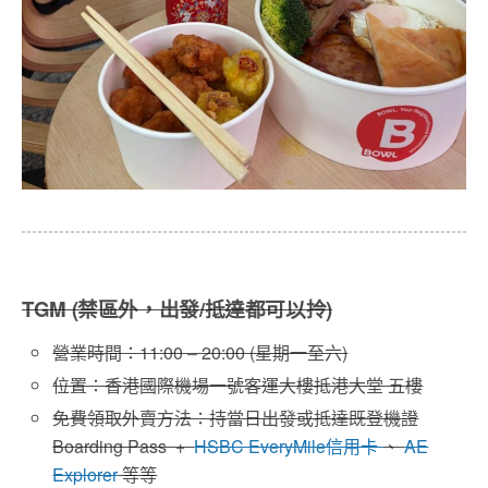
TGM (禁區外，出發/抵達都可以拎)
營業時間：11:00 – 20:00 (星期一至六)
位置：香港國際機場一號客運大樓抵港大堂 五樓
免費領取外賣方法：持當日出發或抵達既登機證
Boarding Pass +
HSBC EveryMile信用卡
、
AE
Explorer
等等