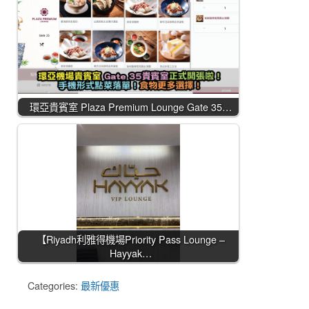
環亞貴賓室 Plaza Premium Lounge Gate 35…
【Riyadh利雅得機場Priority Pass Lounge –
Hayyak…
Categories:
最新優惠