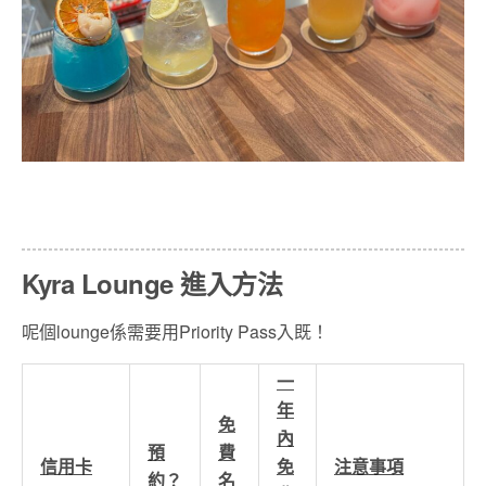
Kyra Lounge 進入方法
呢個lounge係需要用Priority Pass入既！
一
年
免
內
預
費
信用卡
免
注意事項
約？
名