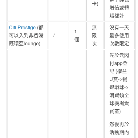
卡)
增值或轉
賬都計
Citi Prestige
(都
無
沒有一天
1
可以入到非香港
/
限
最多使用
個
既環亞lounge)
次
次數限定
先於云閃
付app登
記 (權益
U賞->暢
遊環球->
消費領全
球機場貴
賓室)
然後再於
活動期內