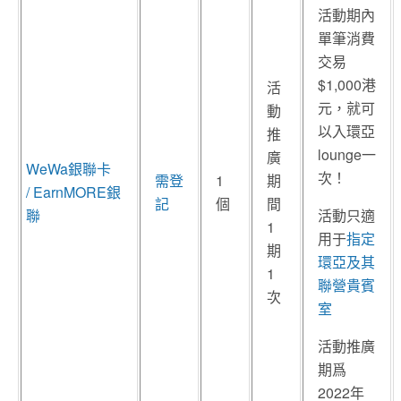
活動期內
單筆消費
交易
$1,000港
活
元，就可
動
以入環亞
推
lounge一
廣
WeWa銀聯卡
次！
需登
1
期
/
EarnMORE銀
記
個
間
聯
活動只適
1
用于
指定
期
環亞及其
1
聯營貴賓
次
室
活動推廣
期爲
2022年