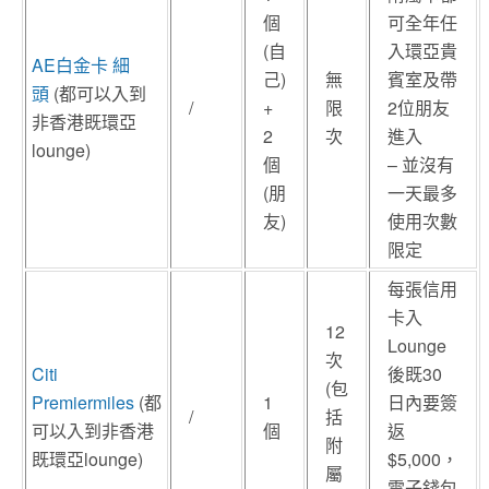
個
可全年任
(自
入環亞貴
AE白金卡 細
己)
無
賓室及帶
頭
(都可以入到
/
+
限
2位朋友
非香港既環亞
2
次
進入
lounge)
個
– 並沒有
(朋
一天最多
友)
使用次數
限定
每張信用
卡入
12
Lounge
次
Citi
後既30
(包
Premiermiles
(都
1
日內要簽
/
括
可以入到非香港
個
返
附
既環亞lounge)
$5,000，
屬
電子錢包