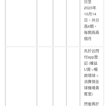
日至
2023年
10月14
日，共分
爲6期，
每期爲兩
個月
先於云閃
付app登
記 (權益
U賞->暢
遊環球->
消費領全
球機場貴
賓室)
然後再於