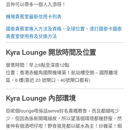
且仲可以帶多一個人入添呀！
機場貴賓室最新信用卡列表
國泰貴賓室進入方法及資格、全球位置、渣打國泰卡國泰
貴賓室使用券及兌換方法
Kyra Lounge 開放時間及位置
營業時間：早上6點至深夜12點
位置：
香港赤鱲角國際機場第 1 航站樓
空側 – 國際離境
區，6 樓(靠近 23 號閘口、40號閘口都有)
Kyra Lounge 內部環境
佢呢個lounge唔係話serve好名貴嘅嘢食，而且都細咗少
少，但因為係新開嘅緣故，所以望落個環境都幾舒服，然
後仲有個酒吧仔咁！野食我見都以碳水為主！炒雜菜！焗