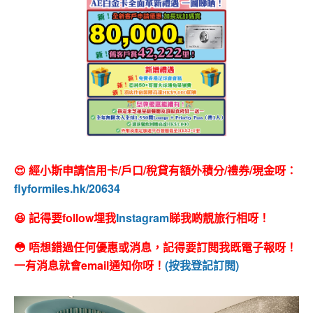
😍 經小斯申請信用卡/戶口/稅貸有額外積分/禮券/現金呀：
flyformiles.hk/20634
😆 記得要follow埋我
Instagram
睇我啲靚旅行相呀！
😳 唔想錯過任何優惠或消息，記得要訂閱我既電子報呀！
一有消息就會email通知你呀！
(按我登記訂閱)