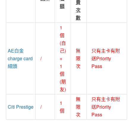
費
額
次
數
1
個
(自
AE白金
己)
無
只有主卡有附
charge card
/
+
限
送Priority
細頭
1
次
Pass
個
(朋
友)
無
只有主卡有附
1
Citi Prestige
/
限
送Priority
個
次
Pass