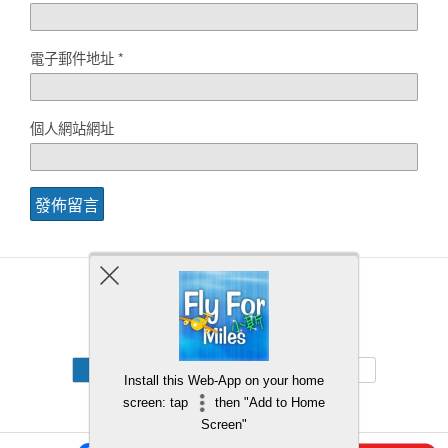
電子郵件地址
*
個人網站網址
Back to top
Mobile
Desktop
Install this Web-App on your home
screen: tap
then "Add to Home
Screen"