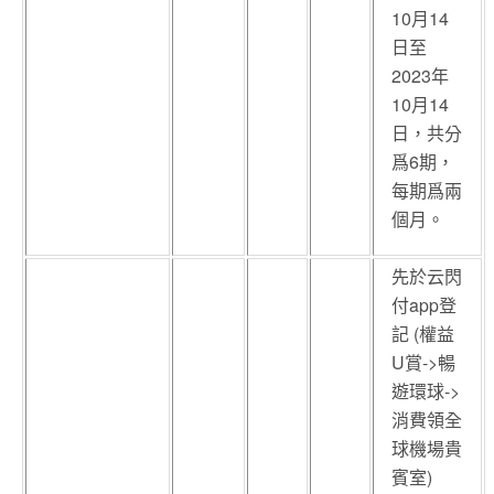
10月14
日至
2023年
10月14
日，共分
爲6期，
每期爲兩
個月。
先於云閃
付app登
記 (權益
U賞->暢
遊環球->
消費領全
球機場貴
賓室)