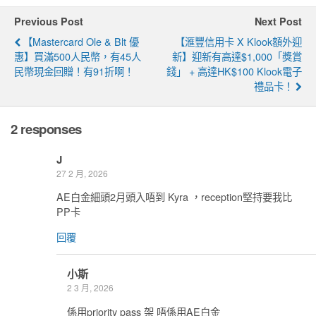
Previous Post
Next Post
【Mastercard Ole & Blt 優
【滙豐信用卡 X Klook額外迎
惠】買滿500人民幣，有45人
新】迎新有高達$1,000「獎賞
民幣現金回贈！有91折啊！
錢」 + 高達HK$100 Klook電子
禮品卡！
2 responses
J
27 2 月, 2026
AE白金細頭2月頭入唔到 Kyra ，reception堅持要我比
PP卡
回覆
小斯
2 3 月, 2026
係用priority pass 架 唔係用AE白金