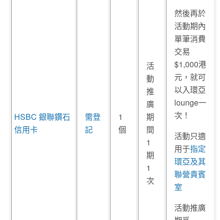
然後再於
活動期內
單筆消費
交易
$1,000港
活
元，就可
動
以入環亞
推
lounge一
廣
次！
HSBC 銀聯鑽石
需登
1
期
信用卡
記
個
間
活動只適
1
用于
指定
期
環亞及其
1
聯營貴賓
次
室
活動推廣