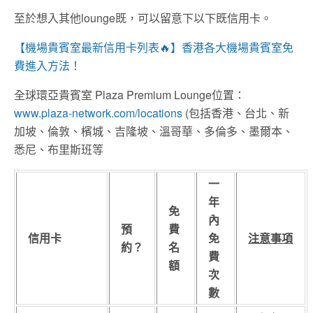
至於想入其他lounge既，可以留意下以下既信用卡。
【機場貴賓室最新信用卡列表🔥】香港各大機場貴賓室免
費進入方法！
全球環亞貴賓室 Plaza Premium Lounge位置：
www.plaza-network.com/locations
(包括香港、台北、新
加坡、倫敦、檳城、吉隆坡、溫哥華、多倫多、墨爾本、
悉尼、布里斯班等
一
年
免
內
預
費
信用卡
免
注意事項
約？
名
費
額
次
數