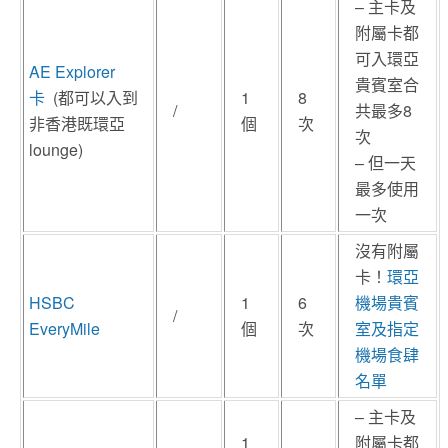
– 主卡及
附屬卡都
可入環亞
AE Explorer
貴賓室合
卡
(都可以入到
1
8
/
共最多8
非香港既環亞
個
次
次
lounge)
– 但一天
最多使用
一次
沒有附屬
卡！
環亞
HSBC
1
6
機場貴賓
/
EveryMile
個
次
室及指定
機場食肆
名單
– 主卡及
1
附屬卡都