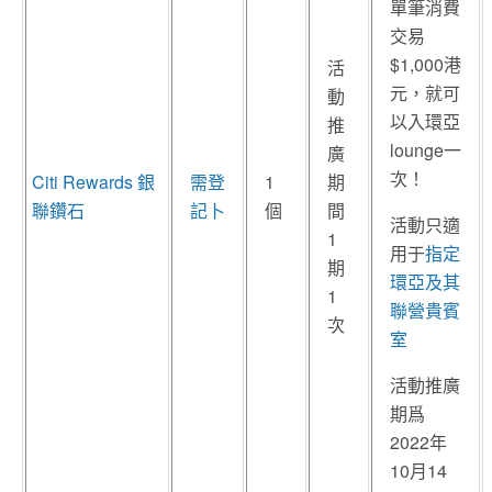
單筆消費
交易
$1,000港
活
元，就可
動
以入環亞
推
lounge一
廣
次！
Citi
Rewards 銀
需登
1
期
聯鑽石
記卜
個
間
活動只適
1
用于
指定
期
環亞及其
1
聯營貴賓
次
室
活動推廣
期爲
2022年
10月14