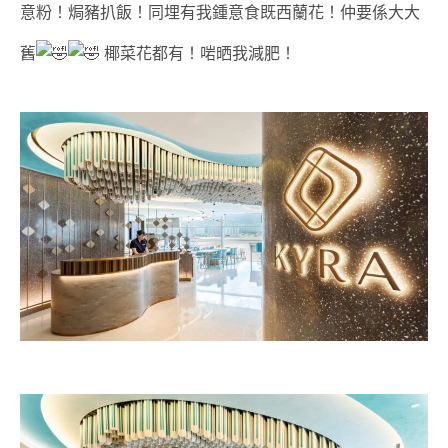
意粉！焗豬扒飯！同埋有我鍾意食既西蘭花！仲要係大大
舊
椰菜花都有！啱晒我減肥！