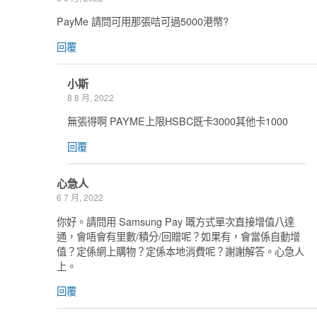
PayMe 請問可用那張咭可過5000港幣?
回覆
小斯
8 8 月, 2022
無張得啊 PAYME上限HSBC既卡3000其他卡1000
回覆
心急人
6 7 月, 2022
你好。請問用 Samsung Pay 嘅方式單次直接增值八達
通，會唔會有里數/積分/回贈呢？如果有，會當係自動增
值？定係網上購物？定係本地消費呢？謝謝解答。心急人
上。
回覆