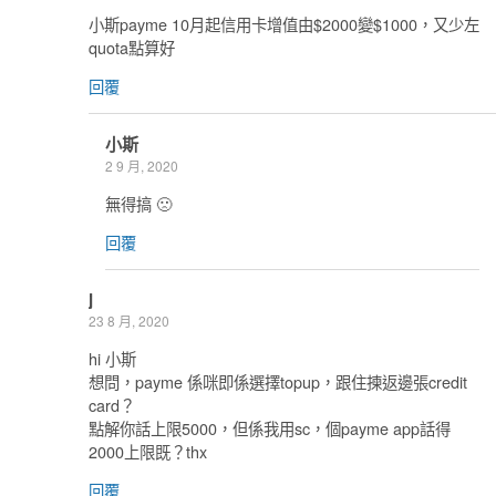
小斯payme 10月起信用卡增值由$2000變$1000，又少左
quota點算好
回覆
小斯
2 9 月, 2020
無得搞 🙁
回覆
j
23 8 月, 2020
hi 小斯
想問，payme 係咪即係選擇topup，跟住揀返邊張credit
card？
點解你話上限5000，但係我用sc，個payme app話得
2000上限既？thx
回覆