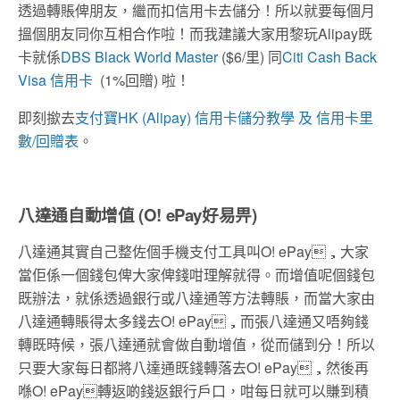
透過轉賬俾朋友，繼而扣信用卡去儲分！所以就要每個月
搵個朋友同你互相合作啦！而我建議大家用黎玩Alipay既
卡就係
DBS Black World Master
($6/里) 同
Citi Cash Back
Visa 信用卡
(1%回贈) 啦！
即刻撳去
支付寶HK (Alipay) 信用卡儲分教學 及 信用卡里
數/回贈表
。
八達通自動增值 (O! ePay好易畀)
八達通其實自己整佐個手機支付工具叫O! ePay，大家
當佢係一個錢包俾大家俾錢咁理解就得。而增值呢個錢包
既辦法，就係透過銀行或八達通等方法轉賬，而當大家由
八達通轉賬得太多錢去O! ePay，而張八達通又唔夠錢
轉既時候，張八達通就會做自動增值，從而儲到分！所以
只要大家每日都將八達通既錢轉落去O! ePay，然後再
喺O! ePay轉返啲錢返銀行戶口，咁每日就可以賺到積