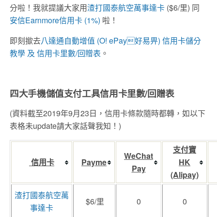
分啦！我就提議大家用
渣打國泰航空萬事達卡
($6/里) 同
安信Earnmore信用卡 (1%)
啦！
即刻撳去
八達通自動增值 (O! ePay好易畀) 信用卡儲分
教學 及 信用卡里數/回贈表
。
四大手機儲值支付工具信用卡里數/回贈表
(資料截至2019年9月23日，信用卡條款隨時都轉，如以下
表格未update請大家話聲我知！)
支付寶
WeChat
信用卡
Payme
HK
Pay
(Alipay)
渣打國泰航空萬
$6/里
0
0
事達卡