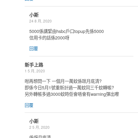
小斯
24 8 月, 2020
5000係講緊由hsbc戶口topup先係5000
信用卡的話係2000呀
回覆
新手上路
1 5 月, 2020
咁再想問一下 一個月一萬蚊係咪月底清?
即係今日5月1號重新計過一萬蚊同三千蚊轉帳?
另外轉帳多過3000蚊時佢會唔會有warning彈出嚟
回覆
小斯
2 5 月, 2020
係呀月底清