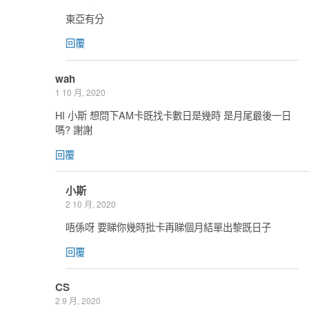
東亞有分
回覆
wah
1 10 月, 2020
HI 小斯 想問下AM卡既找卡數日是幾時 是月尾最後一日
嗎? 謝謝
回覆
小斯
2 10 月, 2020
唔係呀 要睇你幾時批卡再睇個月結單出黎既日子
回覆
CS
2 9 月, 2020