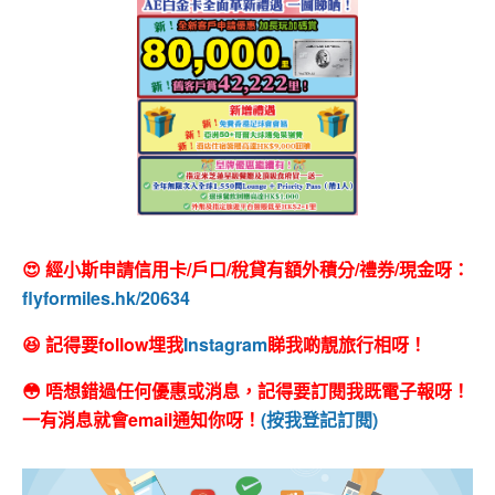
😍 經小斯申請信用卡/戶口/稅貸有額外積分/禮券/現金呀：
flyformiles.hk/20634
😆 記得要follow埋我
Instagram
睇我啲靚旅行相呀！
😳 唔想錯過任何優惠或消息，記得要訂閱我既電子報呀！
一有消息就會email通知你呀！
(按我登記訂閱)