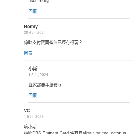
hsbc red呀
回覆
Homly
30 4 月, 2024
係咪支付寶同微信已經冇得玩？
回覆
小斯
1 5 月, 2024
宜家都要手續費lu
回覆
VC
1 5 月, 2023
嗨小斯
請問DBS Eminent Card 仲有無alipay, payme, octopus