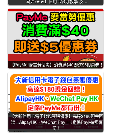
易畀)🔥🔥】信用卡儲分教學 及…
【PayMe 麥當勞優惠】消費滿$40即送$5優惠券！
【大新信用卡電子錢包簽賬優惠】高達$180現金回
贈！AlipayHK、WeChat Pay HK定係PayMe都有
份！