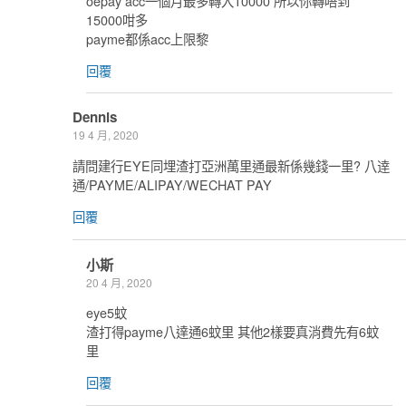
oepay acc一個月最多轉入10000 所以你轉唔到
15000咁多
payme都係acc上限黎
回覆
Dennis
19 4 月, 2020
請問建行EYE同埋渣打亞洲萬里通最新係幾錢一里? 八逹
通/PAYME/ALIPAY/WECHAT PAY
回覆
小斯
20 4 月, 2020
eye5蚊
渣打得payme八達通6蚊里 其他2樣要真消費先有6蚊
里
回覆