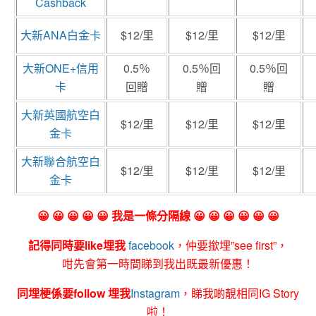
Cashback
大新ANA白金卡
$12/里
$12/里
$12/里
大新ONE+信用
0.5％
0.5％回
0.5％回
卡
回贈
贈
贈
大新英國航空白
$12/里
$12/里
$12/里
金卡
大新聯合航空白
$12/里
$12/里
$12/里
金卡
😀 😀 😀 😀 😀 我是一條分隔線 😀 😀 😀 😀 😀 😀
記得同時要like埋我
facebook
，仲要撳埋”see first”，
咁先會第一時間睇到我出既最新優惠！
同埋梗係要follow 埋我
Instagram
，睇我啲靚相同IG Story
啦！