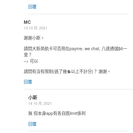
回覆
MC
13 10 月, 2021
謝謝小斯。
請問大新英航卡可否用在payme, we chat, 八達通儲$6一
里？
–> 可以
請問有沒有限制(過了幾💲以上不計分)？ 謝謝。
回覆
小斯
14 10 月, 2021
無 但本身app有各自既limit係到
回覆