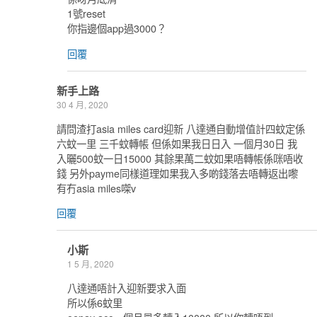
1號reset
你指邊個app過3000？
回覆
新手上路
30 4 月, 2020
請問渣打asia miles card迎新 八達通自動增值計四蚊定係
六蚊一里 三千蚊轉帳 但係如果我日日入 一個月30日 我
入曬500蚊一日15000 其餘果萬二蚊如果唔轉帳係咪唔收
錢 另外payme同樣道理如果我入多啲錢落去唔轉返出嚟
有冇asia miles㗎v
回覆
小斯
1 5 月, 2020
八達通唔計入迎新要求入面
所以係6蚊里