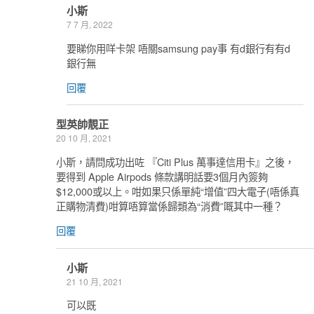
小斯
7 7 月, 2022
要睇你用咩卡架 唔關samsung pay事 有d銀行有有d
銀行無
回覆
型英帥靚正
20 10 月, 2021
小斯，請問成功出咗 『Citi Plus 萬事達信用卡』之後，
要得到 Apple Airpods 條款講明話要3個月內簽夠
$12,000或以上。咁如果只係單純“增值”四大電子(唔係真
正購物清費)咁算唔算當係歸類為“消費”嘅其中一種？
回覆
小斯
21 10 月, 2021
可以既