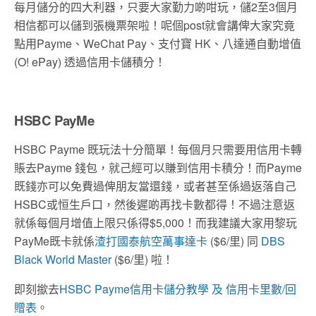
每月儲分的四大利器，只要大家勤力啲咁玩，儲2至3個月
相信都可以儲到張機票架啦！呢個post就會講俾大家究竟
點用Payme、WeChat Pay、支付寶 HK、八達通自動增值
(O! ePay) 透過信用卡儲積分！
HSBC PayMe
HSBC Payme 既玩法十分簡單！每個月只需要用信用卡轉
賬去Payme 錢包，就己經可以賺到信用卡積分！而Payme
既錢亦可以免費過俾朋友當還錢，或者甚至係過返落自己
HSBC或恒生戶口，然後遲啲再找卡數都得！不過注意返
就係每個月增值上限只係得$5,000！而我建議大家用黎玩
PayMe既卡就係
渣打國泰航空萬事達卡
($6/里) 同
DBS
Black World Master
($6/里) 啦！
即刻撳去
HSBC Payme信用卡儲分教學 及 信用卡里數/回
贈表
。