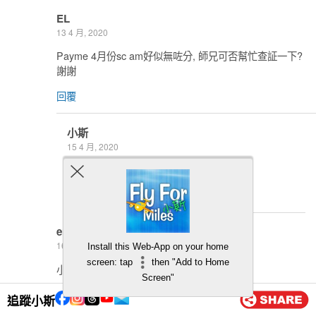
EL
13 4 月, 2020
Payme 4月份sc am好似無咗分, 師兄可否幫忙查証一下?
謝謝
回覆
小斯
15 4 月, 2020
無聽到其他fans話無bo＠＠
回覆
eric
16 2 月, 2020
Install this Web-App on your home
screen: tap
then "Add to Home
小c三月八达通新收费條例，点睇
Screen"
回覆
追蹤小斯