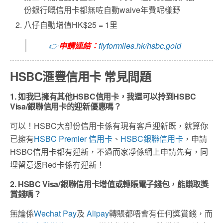
份銀行嘅信用卡都無咗自動waive年費呢樣野
八仔自動增值HK$25 = 1里
👉
申請連結：
flyformiles.hk/hsbc.gold
HSBC滙豐信用卡 常見問題
1. 如我已擁有其他HSBC信用卡，我還可以拎到HSBC
Visa/銀聯信用卡的迎新優惠嗎？
可以！HSBC大部份信用卡係有現有客戶迎新既，就算你
已擁有
HSBC Premier 信用卡
、
HSBC銀聯信用卡
，申請
HSBC信用卡都有迎新，不過而家凈係網上申請先有，同
埋留意返Red卡係冇迎新！
2. HSBC Visa/銀聯信用卡增值或轉賬電子錢包，能賺取獎
賞錢嗎？
無論係
Wechat Pay
及
Alipay
轉賬都唔會有任何獎賞錢，而