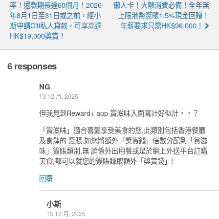
率！還款期長達60個月！2026
懶人卡！大額消費必備！全年無
年8月1日至31日或之前，經小
上限港幣簽賬1.5%現金回贈！
斯申請Citi私人貸款，可享高達
年薪要求只需HK$96,000！
HK$19,000獎賞！
6 responses
NG
13 12 月, 2025
但我見到Reward+ app 賞滋味入面寫計好似計。。？
「賞滋味」適合喜愛享受美食的您,此類別包括香港餐廳
及食肆的 簽賬,如您將額外「獎賞錢」倍數分配到「賞滋
味」簽賬類別,無 論係外出用餐或是於網上外送平台訂購
美食,都可以就您的簽賬賺取額外「獎賞錢」!
回覆
小斯
15 12 月, 2025