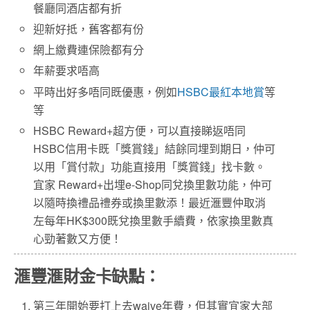
餐廳同酒店都有折
迎新好抵，舊客都有份
網上繳費連保險都有分
年薪要求唔高
平時出好多唔同既優惠，例如
HSBC最紅本地賞
等
等
HSBC Reward+超方便，可以直接睇返唔同
HSBC信用卡既「獎賞錢」結餘同埋到期日，仲可
以用「賞付款」功能直接用「獎賞錢」找卡數。
宜家 Reward+出埋e-Shop同兌換里數功能，仲可
以隨時換禮品禮券或換里數添！最近滙豐仲取消
左每年HK$300既兌換里數手續費，依家換里數真
心勁著數又方便！
滙豐滙財金卡缺點：
第三年開始要打上去waive年費，但其實宜家大部