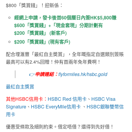
$800「獎賞錢」！迎新係：
經網上申請，發卡後首60個曆日內簽HK$5,800賺
$600「獎賞錢」+「現金套現」分期計劃有
$200「獎賞錢」 (新客戶)
$200「獎賞錢」(現有客戶)
配合埋滙豐「最紅自主奬賞」，全年嘅指定自選類別簽賬
最高可以有2.4%回贈！仲有首兩年免年費啊！
👉
申請連結：
flyformiles.hk/hsbc.gold
最紅自主獎賞
其他HSBC信用卡：
HSBC Red 信用卡
、
HSBC Visa
Signature
、
HSBC EveryMile信用卡
、
HSBC銀聯雙幣信
用卡
優惠受條款及細則約束。借定唔借？還得到先好借！