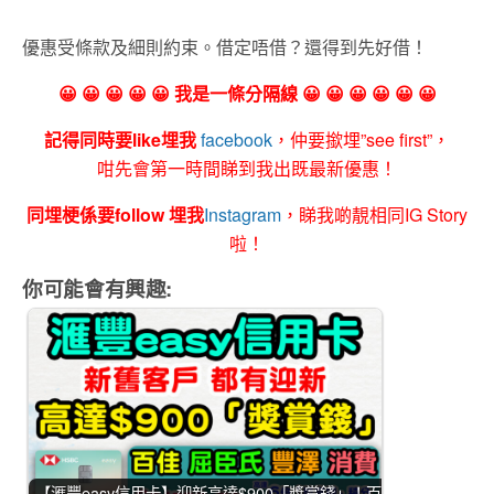
優惠受條款及細則約束。借定唔借？還得到先好借！
😀 😀 😀 😀 😀 我是一條分隔線 😀 😀 😀 😀 😀 😀
記得同時要like埋我
facebook
，仲要撳埋”see first”，
咁先會第一時間睇到我出既最新優惠！
同埋梗係要follow 埋我
Instagram
，睇我啲靚相同IG Story
啦！
你可能會有興趣:
【滙豐easy信用卡】迎新高達$900「獎賞錢」！百