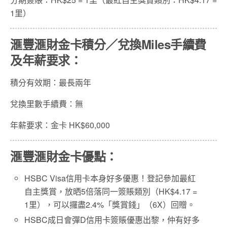
1里）
滙豐滙財金卡積分／兌換Miles手續費
及年薪要求：
積分有效期：最長兩年
兌換里數手續費：無
年薪要求：金卡 HK$60,000
滙豐滙財金卡優點：
HSBC Visa信用卡本身好多優惠！登記參加最紅
自主獎賞，放晒5倍落同一簽賬類別（HK$4.17 =
1里），可以攞盡2.4%「獎賞錢」（6X）回贈。
HSBC成日會彈D信用卡簽賬優惠出黎，仲有好多