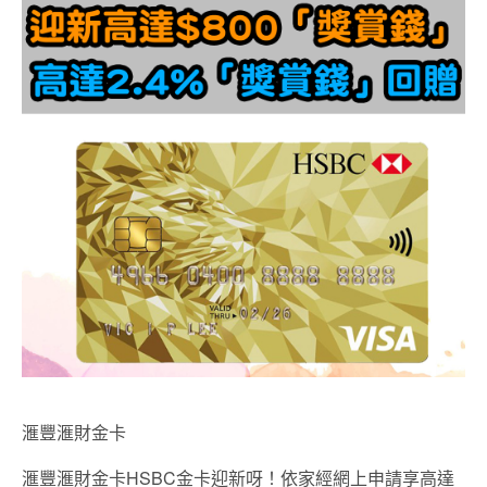
滙豐滙財金卡
滙豐滙財金卡HSBC金卡迎新呀！依家經網上申請享高達