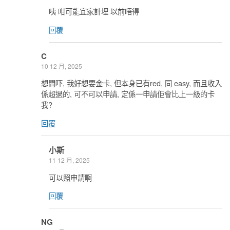
咦 咁可能宜家計埋 以前唔得
回覆
C
10 12 月, 2025
想問吓, 我好想要金卡, 但本身已有red, 同 easy, 而且收入
係超過的, 可不可以申請, 定係一申請佢會比上一級的卡
我?
回覆
小斯
11 12 月, 2025
可以照申請啊
回覆
NG