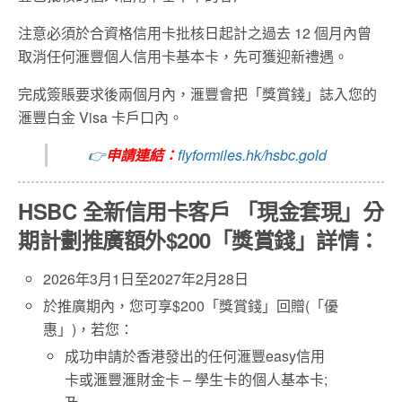
注意必須於合資格信用卡批核日起計之過去 12 個月內曾
取消任何滙豐個人信用卡基本卡，先可獲迎新禮遇。
完成簽賬要求後兩個月內，
滙豐
會把「獎賞錢」誌入您的
滙豐白金 Visa 卡戶口內。
👉
申請連結：
flyformiles.hk/hsbc.gold
HSBC
全新信用卡客戶
「
現金套現
」
分
期計劃推廣額外
$200
「
獎賞錢
」
詳情
：
2026年3月1日至2027年2月28日
於推廣期內，您可享$200「獎賞錢」回贈(「優
惠」)，若您：
成功申請於香港發出的任何滙豐easy信用
卡或滙豐滙財金卡 – 學生卡的個人基本卡;