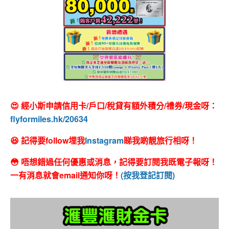
😍 經小斯申請信用卡/戶口/稅貸有額外積分/禮券/現金呀：
flyformiles.hk/20634
😆 記得要follow埋我
Instagram
睇我啲靚旅行相呀！
😳 唔想錯過任何優惠或消息，記得要訂閱我既電子報呀！
一有消息就會email通知你呀！
(按我登記訂閱)