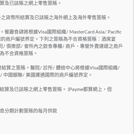
算及已誌賬之網上零售簽賬。
外之貨幣所結算及已誌賬之海外網上及海外零售簽賬。
據Visa國際組織/ MasterCard Asia/ Pacific
/ 美國運通國際的商戶編號界定。下列之簽賬為不合資格簽賬：酒席宴
/ 俱樂部/ 會所內之飲食專櫃/ 商戶、專營外賣速遞之商戶
為不合資格簽賬。
結算之簽賬。醫院/ 診所/ 體檢中心將根據Visa國際組織/
ng) Limited/ 中國銀聯/ 美國運通國際的商戶編號界定。
算及已誌賬之網上零售簽賬。 (Payme都算網上，但
息分期計劃簽賬的每月供款