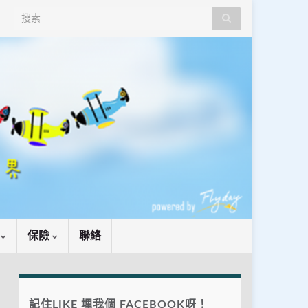
Search for:
識
保險
聯絡
記住LIKE 埋我個 FACEBOOK呀！