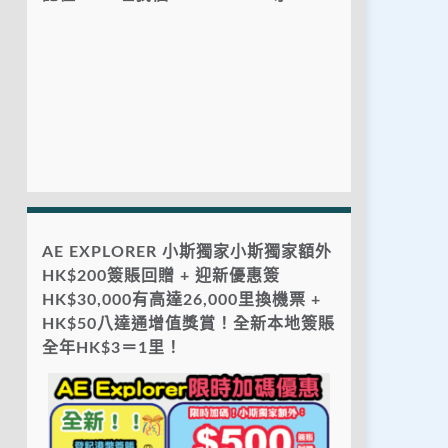
AE EXPLORER 小斯獨家小斯獨家額外
HK$200簽賬回贈 + 迎新優惠簽
HK$30,000有高達26,000里換機票 +
HK$50八達通增值獎賞！全新本地簽賬
全年HK$3＝1里！