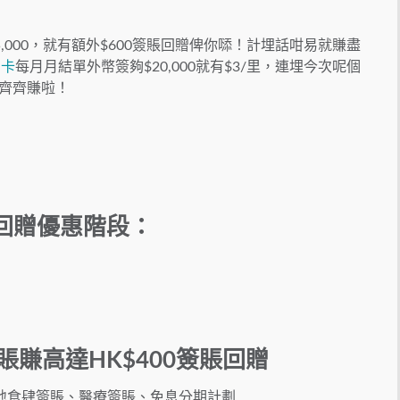
000，就有額外$600簽賬回贈俾你𠻹！計埋話咁易就賺盡
用卡
每月月結單外幣簽夠$20,000就有$3/里，連埋今次呢個
贈齊齊賺啦！
簽賬回贈優惠階段：
賬賺高達HK$400簽賬回贈
地食肆簽賬、醫療簽賬、免息分期計劃