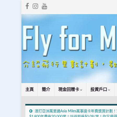
主頁
簡介
現金回贈卡
投資戶口
渣打亞洲萬里通Asia Miles萬事達卡年費獎賞計劃
$1,800年費有20,000里！計返即係$0.09/里！你又覺