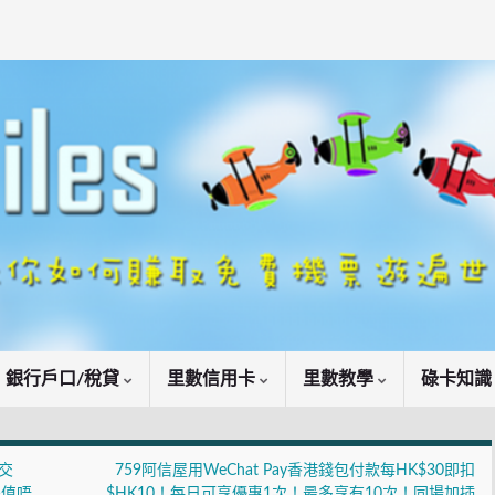
銀行戶口/稅貸
里數信用卡
里數教學
碌卡知
！交
759阿信屋用WeChat Pay香港錢包付款每HK$30即扣
得值唔
$HK10！每日可享優惠1次！最多享有10次！同場加插