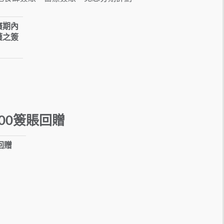
廣期內
獲之簽
00簽賬回贈
 回贈