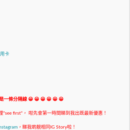
 我是一條分隔線 😀 😀 😀 😀 😀 😀
ee first"，
咁先會第一時間睇到我出既最新優惠！
nstagram
，睇我啲靚相同IG Story啦！