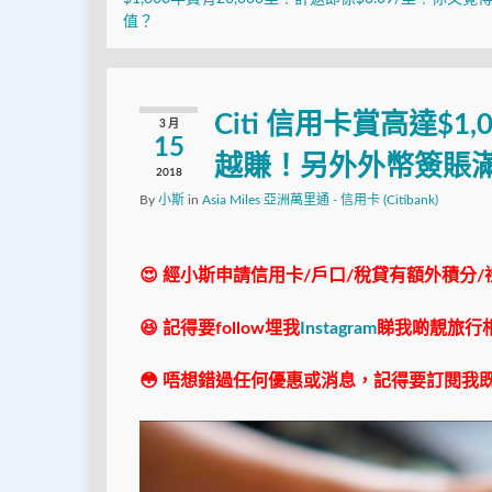
值？
Citi 信用卡賞高達$
3 月
15
越賺！另外外幣簽賬滿$3
2018
By
小斯
in
Asia Miles 亞洲萬里通 - 信用卡 (Citibank)
😍 經小斯申請信用卡/戶口/稅貸有額外積分/
😆 記得要follow埋我
Instagram
睇我啲靚旅行
😳 唔想錯過任何優惠或消息，記得要訂閱我既