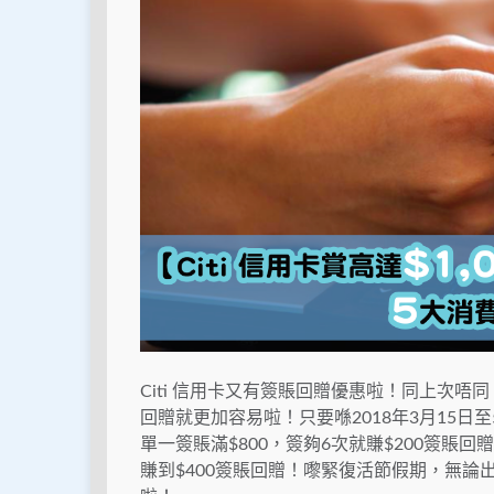
Citi 信用卡又有簽賬回贈優惠啦！同上次唔
回贈就更加容易啦！只要喺2018年3月15日至
單一簽賬滿$800，簽夠6次就賺$200簽賬回
賺到$400簽賬回贈！嚟緊復活節假期，無論