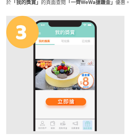
於
「我的獎賞」
的頁面查閱
「一齊
WeWa搶鑊金」
優惠。