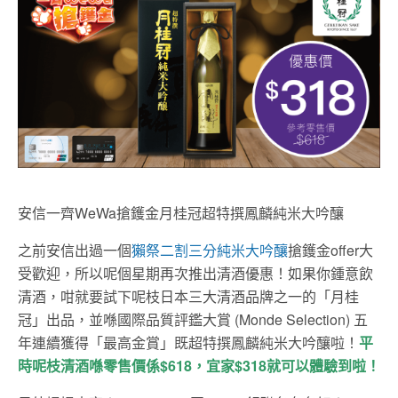
安信一齊WeWa搶鑊金月桂冠超特撰鳳麟純米大吟釀
之前安信出過一個
獺祭二割三分純米大吟釀
搶鑊金offer大
受歡迎，所以呢個星期再次推出清酒優惠！如果你鍾意飲
清酒，咁就要試下呢枝日本三大清酒品牌之一的「月桂
冠」出品，並喺國際品質評鑑大賞 (Monde Selection) 五
年連續獲得「最高金賞」既超特撰鳳麟純米大吟釀啦！
平
時呢枝清酒喺零售價係$618，宜家$318就可以體驗到啦！