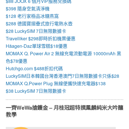
$88 JOOX 6 個月VIP服務兌換碼
$398 隨身空氣清淨機
$128 老行家極品冰糖燕窩
$288 德國寶摺疊式旅行電熱水壺
$28 LuckySIM 7日無限數據卡
Travelliker $298即時折扣機票優惠
Häagen-Daz單球雪糕$18優惠
MOMAX Q. Power Air 2 無線充電流動電源 10000mAh 黑
色$78優惠
Hutchgo.com $488折扣代碼
LuckySIM日本韓國台灣香港澳門7日無限數據卡只係$28
MOMAX Q.Power Plug 無線便攜快速充電器$138
$38 LuckySIM 7日無限數據卡
一齊WeWa搶鑊金 – 月桂冠超特撰鳳麟純米大吟釀
教學