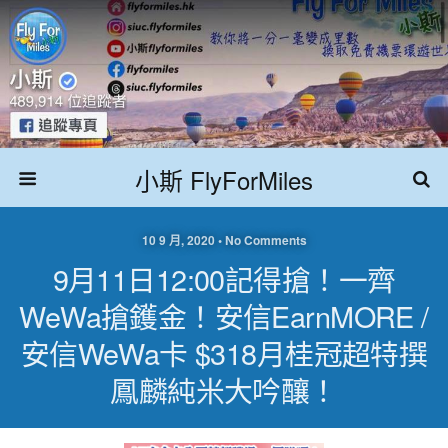
小斯 FlyForMiles
10 9 月, 2020 • No Comments
9月11日12:00記得搶！一齊
WeWa搶鑊金！安信EarnMORE /
安信WeWa卡 $318月桂冠超特撰
鳳麟純米大吟釀！