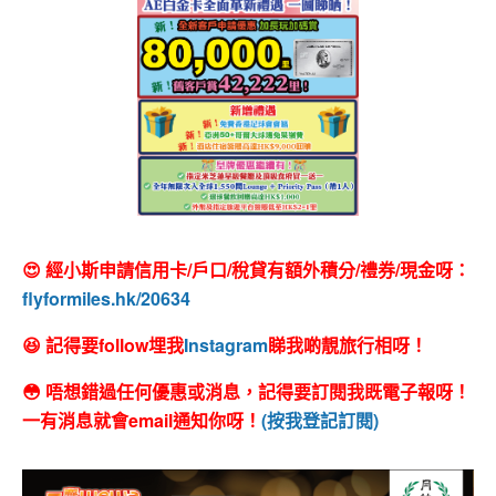
😍 經小斯申請信用卡/戶口/稅貸有額外積分/禮券/現金呀：
flyformiles.hk/20634
😆 記得要follow埋我
Instagram
睇我啲靚旅行相呀！
😳 唔想錯過任何優惠或消息，記得要訂閱我既電子報呀！
一有消息就會email通知你呀！
(按我登記訂閱)