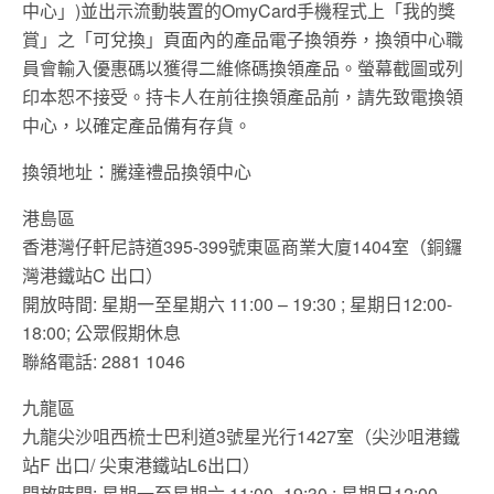
中心」)並出示流動裝置的OmyCard手機程式上「我的獎
賞」之「可兌換」頁面內的產品電子換領券，換領中心職
員會輸入優惠碼以獲得二維條碼換領產品。螢幕截圖或列
印本恕不接受。持卡人在前往換領產品前，請先致電換領
中心，以確定產品備有存貨。
換領地址：騰達禮品換領中心
港島區
香港灣仔軒尼詩道395-399號東區商業大廈1404室（銅鑼
灣港鐵站C 出口）
開放時間: 星期一至星期六 11:00 – 19:30 ; 星期日12:00-
18:00; 公眾假期休息
聯絡電話: 2881 1046
九龍區
九龍尖沙咀西梳士巴利道3號星光行1427室（尖沙咀港鐵
站F 出口/ 尖東港鐵站L6出口）
開放時間: 星期一至星期六 11:00 -19:30 ; 星期日12:00-