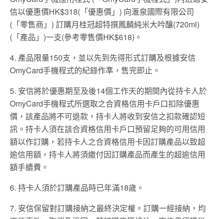
信以優惠價HK$318(「優惠價」) 向滙泉國際有限公司
(「零售商」) 訂購月桂冠超特撰鳳麟純米大吟釀(720ml)
(「產品」)一支(參考零售價HK$618)。
4. 產品限量150支，並以先到先得形式訂購及根據安信
OmyCard手機程式的紀錄作準，售完即止。
5. 安信將於優惠期至及後14個工作天的期間內從持卡人於
OmyCard手機程式所選取之合資格信用卡戶口扣除優惠
價，該產品將不可退款，持卡人將收到安信之扣款確認短
訊。持卡人須在該合資格信用卡戶口預留足夠的可用信用
額以作訂購，若持卡人之合資格信用卡因訂購產品以致超
逾信用額，持卡人將須繳付因訂購產品而產生的超逾信用
額手續費。
6. 持卡人須於訂購產品時已年滿18歲。
7. 安信保留對訂購接納之最終決定權。訂購一經接納，均