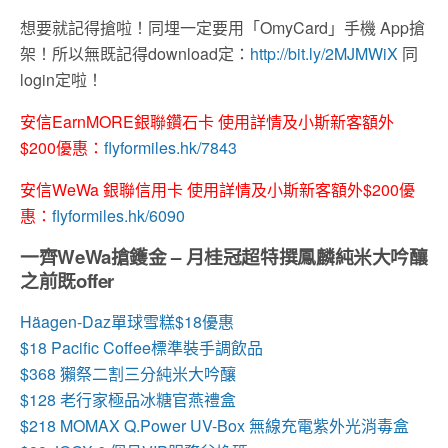
想要就記得搶啦！同埋一定要用「OmyCard」手機 App搶
架！所以無既記得download定：
http://bit.ly/2MJMWiX
同
login定啦！
安信EarnMORE銀聯鑽石卡 使用詳情及小斯新客額外
$200優惠：
flyformiles.hk/7843
安信WeWa 銀聯信用卡 使用詳情及小斯新客額外$200優
惠：
flyformiles.hk/6090
一齊WeWa搶鑊金 – 月桂冠超特撰鳳麟純米大吟釀
之前既offer
Häagen-Daz單球雪糕$18優惠
$18 Pacific Coffee標準裝手調飲品
$368 獺祭二割三分純米大吟釀
$128 老行家極品冰糖官燕禮盒
$218 MOMAX Q.Power UV-Box 無線充電紫外光消毒盒