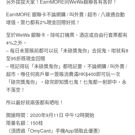
另外提提大家！EarnMORE同WeWa銀聯各有各好！
EarnMORE 銀聯卡不論網購 / 叫外賣 / 超市 / 八達通自動
增值，簽乜都有2%現金回贈好抵！
至於WeWa 銀聯卡，除咗訂機票、酒店或自由行套票都有
4%之外，
– 每日未簽賬前都可以玩「未碌獎鬼你」去捉鬼，咁就有8
至95折既現金回贈
– 唔記得玩「未碌獎鬼你」都唔記要，不論網購 / 叫外賣 /
超市，喺任何商戶單一簽賬消費滿HK$400即可玩一次
「碌完獎鬼你」，碌完即知獎乜鬼！乜鬼都一射即中，永
不落空！
所以最好就兩張都有晒啦！
開搶時間：2020年9月11日 中午12時開始
限量名額：150枝
（須透過「OmyCard」手機App領取此優惠）