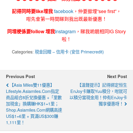
記得同時要like埋我
facebook
，仲要撳埋”see first”，
咁先會第一時間睇到我出既最新優惠！
同埋梗係要follow 埋我
Instagram
，睇我啲靚相同IG Story
啦！
Categories:
現金回贈 – 信用卡 (安信 Primecredit)
Previous Post
Next Post
【Asia Miles雙11優惠】
【溫聲提示】記得綁定恒生
Lifestyle.asiamiles.com指定
EnJoy卡賺取yuu積分，咁就可
商品組合8折兌換優惠 +「里數
以積分當現金用！仲有enJoy卡
加現金」換購賺HK$1=1里；
獨享優惠呀！
Shop.asiamiles.com網購高達
US$1=6里 + 買滿US$300賺
1,111里！