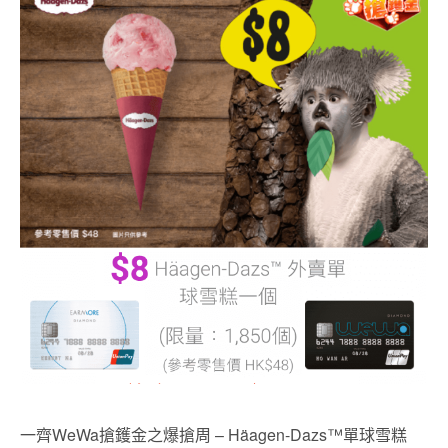
一齊WeWa搶鑊金之爆搶周 – Häagen-Dazs™單球雪糕