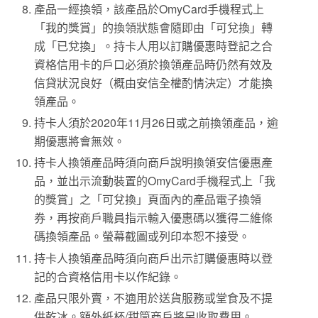
產品一經換領，該產品於
OmyCard
手機程式上
「我的獎賞」的換領狀態會隨即由「可兌換」轉
成「已兌換」。持卡人用以訂購優惠時登記之合
資格信用卡的戶口必須於換領產品時仍然有效及
信貸狀況良好（概由安信全權酌情決定）才能換
領產品。
持卡人須於
2020
年
11
月
26
日或之前換領產品，逾
期優惠將會無效。
持卡人換領產品時須向商戶說明換領安信優惠產
品，並出示流動裝置的
OmyCard
手機程式上「我
的獎賞」之「可兌換」頁面內的產品電子換領
券，再按商戶職員指示輸入優惠碼以獲得二維條
碼換領產品。螢幕截圖或列印本恕不接受。
持卡人換領產品時須向商戶出示訂購優惠時以登
記的合資格信用卡以作紀錄。
產品只限外賣，不適用於送貨服務或堂食及不提
供乾冰。額外紙杯
/
甜筒商戶將另收取費用。