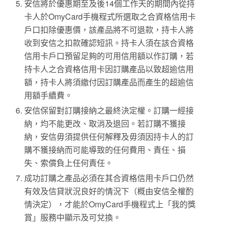
安信將於優惠期至及後
14
個工作天的期間內從持
卡人於
OmyCard
手機程式所選取之合資格信用卡
戶口扣除優惠價，該產品將不可退款，持卡人將
收到安信之扣款確認短訊。
持卡人須在該合資格
信用卡戶口預留足夠的可用信用額以作訂購，若
持卡人之合資格信用卡因訂購產品以致超逾信用
額，持卡人將須繳付因訂購產品而產生的超逾信
用額手續費。
安信保留對訂購接納之最終決定權。
訂購一經接
納，均不能更改、取消及退回。
若訂購不獲接
納，安信毋須提供任何解釋及毋須因持卡人的訂
購不獲接納而可能導致的任何費用、責任、損
失、索償負上任何責任。
成功訂購之產品必須在其合資格信用卡戶口仍然
有效及信貸狀況良好的情況下（概由安信全權酌
情決定），才能於
OmyCard
手機程式上「我的獎
賞」服務中顯示及可兌換。