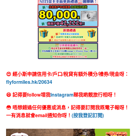
😍 經小斯申請信用卡/戶口/稅貸有額外積分/禮券/現金呀：
flyformiles.hk/20634
😆 記得要follow埋我
Instagram
睇我啲靚旅行相呀！
😳 唔想錯過任何優惠或消息，記得要訂閱我既電子報呀！
一有消息就會email通知你呀！
(按我登記訂閱)