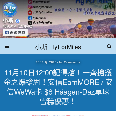
小斯 FlyForMiles
10 11 月, 2020 • No Comments
11月10日12:00記得搶！一齊搶鑊
金之爆搶周！安信EarnMORE / 安
信WeWa卡 $8 Häagen-Daz單球
雪糕優惠！