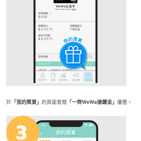
於
「我的獎賞」
的頁面查閱
「一齊
WeWa搶鑊金」
優惠。