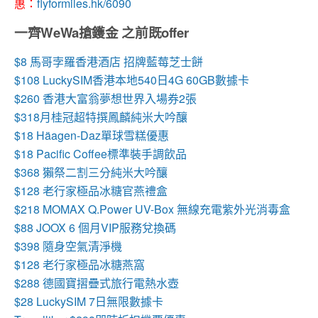
惠：
flyformiles.hk/6090
一齊WeWa搶鑊金 之前既offer
$8 馬哥孛羅香港酒店 招牌藍莓芝士餅
$108 LuckySIM香港本地540日4G 60GB數據卡
$260 香港大富翁夢想世界入場券2張
$318月桂冠超特撰鳳麟純米大吟釀
$18
Häagen-Daz單球雪糕優惠
$18 Pacific Coffee標準裝手調飲品
$368 獺祭二割三分純米大吟釀
$128 老行家極品冰糖官燕禮盒
$218 MOMAX Q.Power UV-Box 無線充電紫外光消毒盒
$88 JOOX 6 個月VIP服務兌換碼
$398 隨身空氣清淨機
$128 老行家極品冰糖燕窩
$288 德國寶摺疊式旅行電熱水壺
$28 LuckySIM 7日無限數據卡