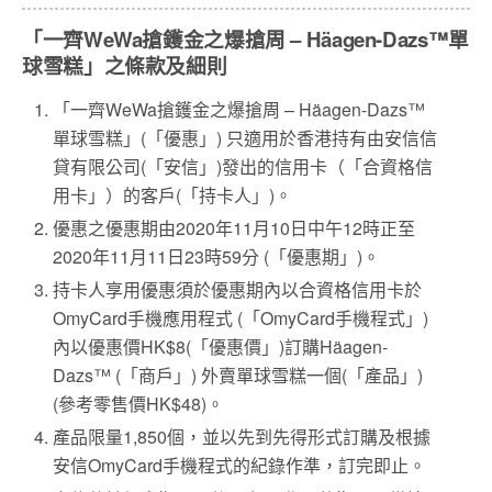
「一齊
WeWa
搶鑊金之爆搶周
– Häagen-Dazs™
單
球雪糕」之條款及細則
「一齊
WeWa
搶鑊金之爆搶周
– Häagen-Dazs™
單球雪糕」
(
「優惠」
)
只適用於香港持有由安信信
貸有限公司
(
「安信」
)
發出的信用卡（「合資格信
用卡」）的客戶
(
「持卡人」
)
。
優惠之優惠期由
2020
年
11
月
10
日中午
12
時正至
2020
年
11
月
11
日
23
時
59
分
(
「優惠期」
)
。
持卡人享用優惠須於優惠期內以合資格信用卡於
OmyCard
手機應用程式
(
「
OmyCard
手機程式」
)
內以優惠價
HK$8(
「優惠價」
)
訂購
Häagen-
Dazs™ (
「商戶」
)
外賣單球雪糕一個
(
「產品」
)
(
參考零售價
HK$48)
。
產品限量
1,850
個，並以先到先得形式訂購及根據
安信
OmyCard
手機程式的紀錄作準，訂完即止。