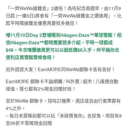
「一齊WeWa搶鑊金」2歲啦！為咗紀念兩週年，由11月9
日起 (一連5日)將會有「一齊WeWa搶鑊金之爆搶周」，比
起平時嘅搶鑊金優惠再要抵多幾倍！
喺11月10日Day 2登場嘅有Häagen-Dazs™單球雪糕！相
信Häagen-Dazs™都唔需要我多介紹，平時一球都成
$48，今次喺爆搶周更可以以超抵價$8入手，仲平過你去
便利店買雪糕雪條食呀！
另外提提大家！EarnMORE同WeWa銀聯卡各有各好！
EarnMORE 銀聯卡不論網購 / 叫外賣 / 超市 / 八達通自動
增值，簽乜都有2%現金回贈好抵！
至於WeWa 銀聯卡，除咗訂機票、酒店或自由行套票都有
4%之外，
– 每日未簽賬前都可以玩「未碌獎鬼你」去捉鬼，咁就有8
至95折不等嘅現金回贈