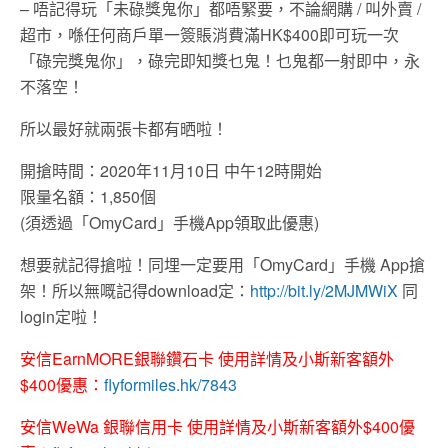
– 唔記得玩「未碌獎鬼你」都唔緊要，不論網購 / 叫外賣 /
超市，喺任何商戶單一簽賬消費滿HK$400即可玩一次
「碌完獎鬼你」，碌完即知獎乜鬼！乜鬼都一射即中，永
不落空！
所以最好就兩張卡都有晒啦！
開搶時間：2020年11月10日 中午12時開始
限量名額：1,850個
(須透過「OmyCard」手機App領取此優惠)
想要就記得搶啦！同埋一定要用「OmyCard」手機 App搶
架！所以無嘅記得download定：
http://bit.ly/2MJMWiX
同
login定啦！
安信EarnMORE銀聯鑽石卡 使用詳情及小斯新客額外
$400優惠：
flyformiles.hk/7843
安信WeWa 銀聯信用卡 使用詳情及小斯新客額外$400優