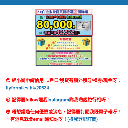
😍 經小斯申請信用卡/戶口/稅貸有額外積分/禮券/現金呀：
flyformiles.hk/20634
😆 記得要follow埋我
Instagram
睇我啲靚旅行相呀！
😳 唔想錯過任何優惠或消息，記得要訂閱我既電子報呀！
一有消息就會email通知你呀！
(按我登記訂閱)