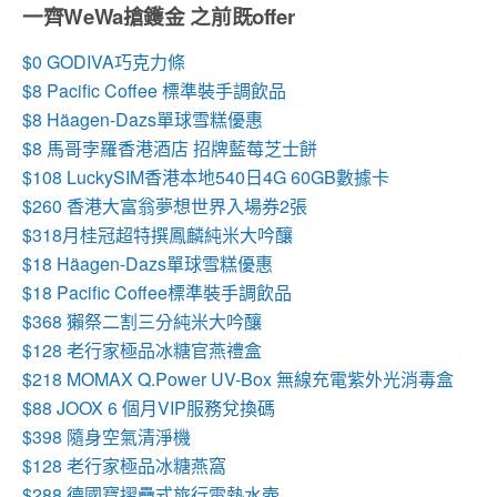
一齊WeWa搶鑊金 之前既offer
$0 GODIVA巧克力條
$8
Pacific Coffee 標準裝手調飲品
$8
Häagen-Dazs單球雪糕優惠
$8 馬哥孛羅香港酒店 招牌藍莓芝士餅
$108 LuckySIM香港本地540日4G 60GB數據卡
$260 香港大富翁夢想世界入場券2張
$318月桂冠超特撰鳳麟純米大吟釀
$18
Häagen-Dazs單球雪糕優惠
$18 Pacific Coffee標準裝手調飲品
$368 獺祭二割三分純米大吟釀
$128 老行家極品冰糖官燕禮盒
$218 MOMAX Q.Power UV-Box 無線充電紫外光消毒盒
$88 JOOX 6 個月VIP服務兌換碼
$398 隨身空氣清淨機
$128 老行家極品冰糖燕窩
$288 德國寶摺疊式旅行電熱水壺