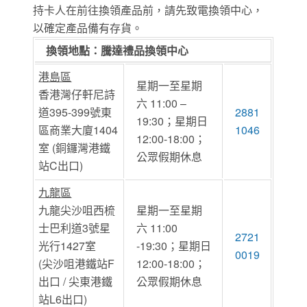
持卡人在前往換領產品前，請先致電換領中心，
以確定產品備有存貨。
換領地點：騰達禮品換領中心
港島區
星期一至星期
香港灣仔軒尼詩
六 11:00 –
道395-399號東
2881
19:30；星期日
區商業大廈1404
1046
12:00-18:00；
室 (銅鑼灣港鐵
公眾假期休息
站C出口)
九龍區
九龍尖沙咀西梳
星期一至星期
士巴利道3號星
六 11:00
2721
光行1427室
-19:30；星期日
0019
(尖沙咀港鐵站F
12:00-18:00；
出口 / 尖東港鐵
公眾假期休息
站L6出口)