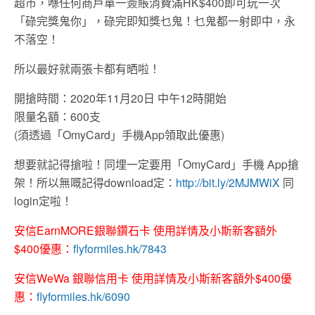
超市，喺任何商戶單一簽賬消費滿HK$400即可玩一次
「碌完獎鬼你」，碌完即知獎乜鬼！乜鬼都一射即中，永
不落空！
所以最好就兩張卡都有晒啦！
開搶時間：2020年11月20日 中午12時開始
限量名額：600支
(須透過「OmyCard」手機App領取此優惠)
想要就記得搶啦！同埋一定要用「OmyCard」手機 App搶
架！所以無嘅記得download定：
http://bit.ly/2MJMWiX
同
login定啦！
安信EarnMORE銀聯鑽石卡 使用詳情及小斯新客額外
$400優惠：
flyformiles.hk/7843
安信WeWa 銀聯信用卡 使用詳情及小斯新客額外$400優
惠：
flyformiles.hk/6090