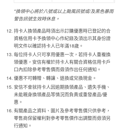
*換領中心將於八號或以上颱風訊號或/及黑色暴雨
警告訊號生效時休息。
持卡人換領產品時須出示訂購優惠時已登記的合
資格信用卡予換領中心作紀錄及須出示其身份證
明文件以確認持卡人已年滿18歲。
每位持卡人只可享用優惠一次，若持卡人重複換
領優惠，安信有權於持卡人有關合資格信用卡戶
口內扣除參考零售價而毋須作出任何通知。
優惠不可轉贈、轉讓、退換或兌換現金。
安信不會就持卡人因逾期換領產品、遺失手機、
未能親身換領產品等情況而負責或重發產品/優
惠。
有關產品之資料、圖片及參考零售價只供參考，
零售商保留權利對參考零售價作出調整而毋須另
行通知。