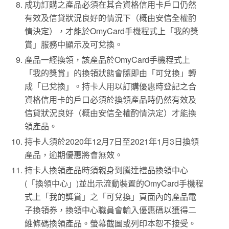
成功訂購之產品必須在其合資格信用卡戶口仍然
有效及信貸狀況良好的情況下（概由安信全權酌
情決定），才能於OmyCard手機程式上「我的獎
賞」服務中顯示及可兌換。
產品一經換領，該產品於OmyCard手機程式上
「我的獎賞」的換領狀態會隨即由「可兌換」轉
成「已兌換」。持卡人用以訂購優惠時登記之合
資格信用卡的戶口必須於換領產品時仍然有效及
信貸狀況良好（概由安信全權酌情決定）才能換
領產品。
持卡人須於2020年12月7日至2021年1月3日換領
產品，逾期優惠將會無效。
持卡人換領產品時須親身到騰達禮品換領中心
(「換領中心」)並出示流動裝置的OmyCard手機程
式上「我的獎賞」之「可兌換」頁面內的產品電
子換領券，換領中心職員會輸入優惠碼以獲得二
維條碼換領產品。螢幕截圖或列印本恕不接受。