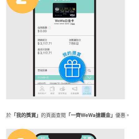
於
「我的獎賞」
的頁面查閱
「一齊
WeWa搶鑊金」
優惠。