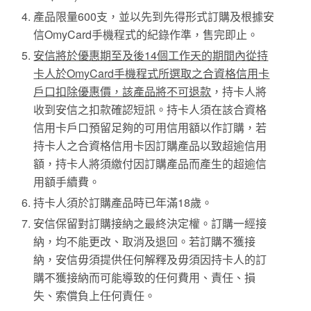
產品限量600支，並以先到先得形式訂購及根據安
信OmyCard手機程式的紀錄作準，售完即止。
安信將於優惠期至及後14個工作天的期間內從持
卡人於OmyCard手機程式所選取之合資格信用卡
戶口扣除優惠價，該產品將不可退款
，持卡人將
收到安信之扣款確認短訊。持卡人須在該合資格
信用卡戶口預留足夠的可用信用額以作訂購，若
持卡人之合資格信用卡因訂購產品以致超逾信用
額，持卡人將須繳付因訂購產品而產生的超逾信
用額手續費。
持卡人須於訂購產品時已年滿18歲。
安信保留對訂購接納之最終決定權。訂購一經接
納，均不能更改、取消及退回。若訂購不獲接
納，安信毋須提供任何解釋及毋須因持卡人的訂
購不獲接納而可能導致的任何費用、責任、損
失、索償負上任何責任。