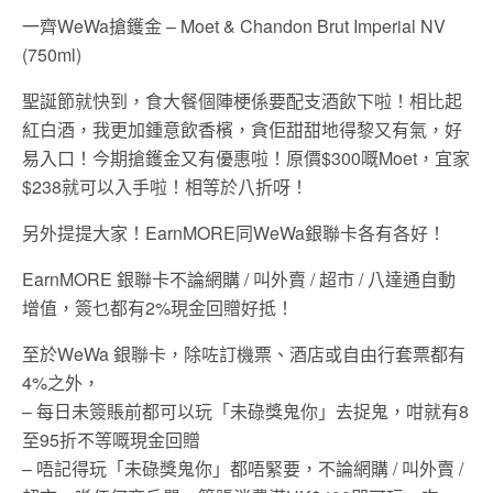
一齊WeWa搶鑊金 – Moet & Chandon Brut Imperial NV
(750ml)
聖誕節就快到，食大餐個陣梗係要配支酒飲下啦
！相比起
紅白酒，我更加鍾意飲香檳，貪佢甜甜地得黎又有氣，好
易入口
！今期搶鑊金又有優惠啦！原價
$300
嘅
Moet
，宜家
$238
就可以入手啦！相等於八折呀！
另外提提大家！EarnMORE同WeWa銀聯卡各有各好！
EarnMORE 銀聯卡不論網購 / 叫外賣 / 超市 / 八達通自動
增值，簽乜都有2%現金回贈好抵！
至於WeWa 銀聯卡，除咗訂機票、酒店或自由行套票都有
4%之外，
– 每日未簽賬前都可以玩「未碌獎鬼你」去捉鬼，咁就有8
至95折不等嘅現金回贈
– 唔記得玩「未碌獎鬼你」都唔緊要，不論網購 / 叫外賣 /