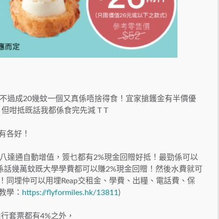
不過成20幾蚊一個又真係唔捨得食！宜家搶鑊金有半價優
但咁抵既話我都係食完先減 T T
各有各好！
 超市 / 八達通自動增值，簽乜都有2%現金回贈好抵！最勁係可以
即係話幾萬蚊既大學學費都可以賺2%現金回贈！然後水費就可
呀！同埋仲可以用埋Reap交租金、學費、出糧、電話費、保
(教學：
https://flyformiles.hk/13811
)
由行套票都有4%之外，