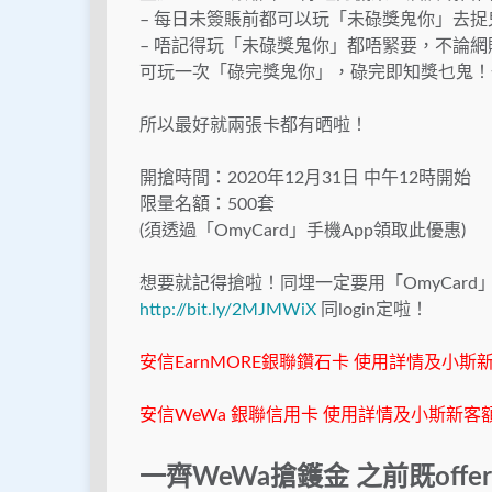
– 每日未簽賬前都可以玩「未碌獎鬼你」去捉
– 唔記得玩「未碌獎鬼你」都唔緊要，不論網購 
可玩一次「碌完獎鬼你」，碌完即知獎乜鬼！
所以最好就兩張卡都有晒啦！
開搶時間：2020年12月31日 中午12時開始
限量名額：500套
(須透過「OmyCard」手機App領取此優惠)
想要就記得搶啦！同埋一定要用「OmyCard」手
http://bit.ly/2MJMWiX
同login定啦！
安信EarnMORE銀聯鑽石卡 使用詳情及小斯
安信WeWa 銀聯信用卡 使用詳情及小斯新客額
一齊WeWa搶鑊金 之前既offer