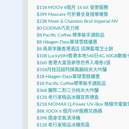
$118 MOOV 6個月 16 bit 音樂服務
$399 Maxcare 可折疊全身按摩暖墊
$238 Moet & Chandon Brut Imperial NV
$0 GODIVA巧克力條
$8
Pacific Coffee 標準裝手調飲品
$8
Häagen-Dazs單球雪糕優惠
$8 馬哥孛羅香港酒店 招牌藍莓芝士餅
$108 LuckySIM香港本地540日4G 60GB數據
$260 香港大富翁夢想世界入場券2張
$318月桂冠超特撰鳳麟純米大吟釀
$18
Häagen-Dazs單球雪糕優惠
$18 Pacific Coffee標準裝手調飲品
$368 獺祭二割三分純米大吟釀
$128 老行家極品冰糖官燕禮盒
$218 MOMAX Q.Power UV-Box 無線充
$88 JOOX 6 個月VIP服務兌換碼
$398 隨身空氣清淨機
$128 老行家極品冰糖燕窩