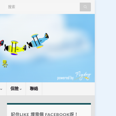
Search for:
識
保險
聯絡
記住LIKE 埋我個 FACEBOOK呀！