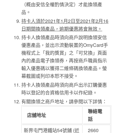
（概由安信全權酌情決定）才能換領產
品。
持卡人須於2021年1月2日至2021年2月16
日期間換領產品，逾期優惠將會無效。
持卡人換領產品時須向商戶說明換領安信
優惠產品，並出示流動裝置的OmyCard手
機程式上「我的獎賞」之「可兌換」頁面
內的產品電子換領券，再按商戶職員指示
輸入優惠碼以獲得二維條碼換領產品。螢
幕截圖或列印本恕不接受。
持卡人換領產品時須向商戶出示訂購優惠
時以登記的合資格信用卡以作紀錄。
有關換領之商戶地址，請參閱以下詳情：
聯絡電
店舖地址
話
新界屯門港鐵站54號鋪 (近
2660