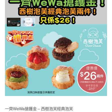
一齊WeWa搶鑊金 – 西樹泡芙經典泡芙