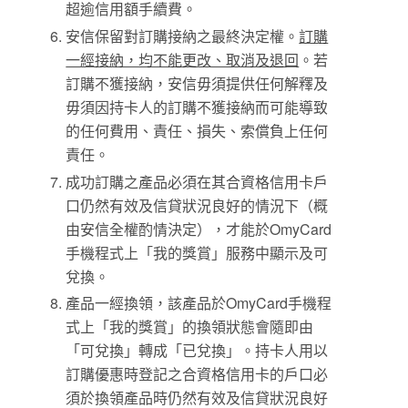
超逾信用額手續費。
安信保留對訂購接納之最終決定權。
訂購
一經接納，均不能更改、取消及退回
。若
訂購不獲接納，安信毋須提供任何解釋及
毋須因持卡人的訂購不獲接納而可能導致
的任何費用、責任、損失、索償負上任何
責任。
成功訂購之產品必須在其合資格信用卡戶
口仍然有效及信貸狀況良好的情況下（概
由安信全權酌情決定），才能於OmyCard
手機程式上「我的獎賞」服務中顯示及可
兌換。
產品一經換領，該產品於OmyCard手機程
式上「我的獎賞」的換領狀態會隨即由
「可兌換」轉成「已兌換」。持卡人用以
訂購優惠時登記之合資格信用卡的戶口必
須於換領產品時仍然有效及信貸狀況良好