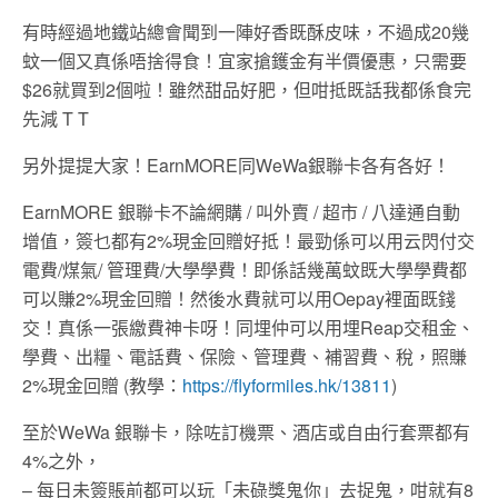
有時經過地鐵站總會聞到一陣好香既酥皮味，不過成20幾
蚊一個又真係唔捨得食！宜家搶鑊金有半價優惠，只需要
$26就買到2個啦！雖然甜品好肥，但咁抵既話我都係食完
先減 T T
另外提提大家！EarnMORE同WeWa銀聯卡各有各好！
EarnMORE 銀聯卡不論網購 / 叫外賣 / 超市 / 八達通自動
增值，簽乜都有2%現金回贈好抵！最勁係可以用云閃付交
電費/煤氣/ 管理費/大學學費！即係話幾萬蚊既大學學費都
可以賺2%現金回贈！然後水費就可以用Oepay裡面既錢
交！真係一張繳費神卡呀！同埋仲可以用埋Reap交租金、
學費、出糧、電話費、保險、管理費、補習費、稅，照賺
2%現金回贈 (教學：
https://flyformiles.hk/13811
)
至於WeWa 銀聯卡，除咗訂機票、酒店或自由行套票都有
4%之外，
– 每日未簽賬前都可以玩「未碌獎鬼你」去捉鬼，咁就有8