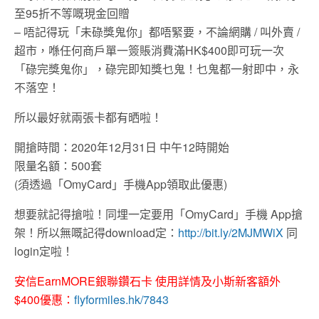
至95折不等嘅現金回贈
– 唔記得玩「未碌獎鬼你」都唔緊要，不論網購 / 叫外賣 /
超市，喺任何商戶單一簽賬消費滿HK$400即可玩一次
「碌完獎鬼你」，碌完即知獎乜鬼！乜鬼都一射即中，永
不落空！
所以最好就兩張卡都有晒啦！
開搶時間：2020年12月31日 中午12時開始
限量名額：500套
(須透過「OmyCard」手機App領取此優惠)
想要就記得搶啦！同埋一定要用「OmyCard」手機 App搶
架！所以無嘅記得download定：
http://bit.ly/2MJMWiX
同
login定啦！
安信EarnMORE銀聯鑽石卡 使用詳情及小斯新客額外
$400優惠：
flyformiles.hk/7843