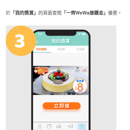
於
「我的獎賞」
的頁面查閱
「一齊
WeWa搶鑊金」
優惠。