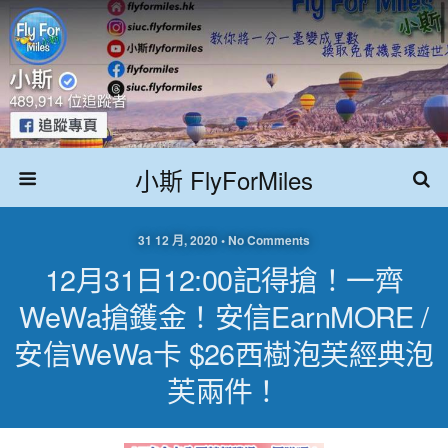
小斯 FlyForMiles
31 12 月, 2020 • No Comments
12月31日12:00記得搶！一齊
WeWa搶鑊金！安信EarnMORE /
安信WeWa卡 $26西樹泡芙經典泡
芙兩件！