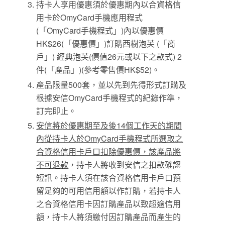
持卡人享用優惠須於優惠期內以合資格信
用卡於OmyCard手機應用程式
(「OmyCard手機程式」)內以優惠價
HK$26(「優惠價」)訂購西樹泡芙 (「商
戶」) 經典泡芙(價值26元或以下之款式) 2
件(「產品」)(參考零售價HK$52)。
產品限量500套，並以先到先得形式訂購及
根據安信OmyCard手機程式的紀錄作準，
訂完即止。
安信將於優惠期至及後14個工作天的期間
內從持卡人於OmyCard手機程式所選取之
合資格信用卡戶口扣除優惠價，該產品將
不可退款
，持卡人將收到安信之扣款確認
短訊。持卡人須在該合資格信用卡戶口預
留足夠的可用信用額以作訂購，若持卡人
之合資格信用卡因訂購產品以致超逾信用
額，持卡人將須繳付因訂購產品而產生的