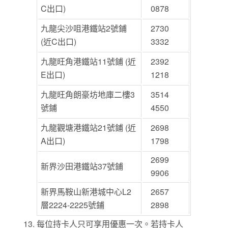
C出口)
0878
九龍尖沙咀港鐵站2號鋪
2730
(近C出口)
3332
九龍旺角港鐵站11號鋪 (近
2392
E出口)
1218
九龍旺角朗豪坊地庫二樓3
3514
號鋪
4550
九龍觀塘港鐵站21號鋪 (近
2698
A出口)
1798
2699
新界沙田港鐵站37號鋪
9906
新界馬鞍山新港城中心L2
2657
層2224-2225號鋪
2898
每位持卡人只可享用優惠一次。若持卡人