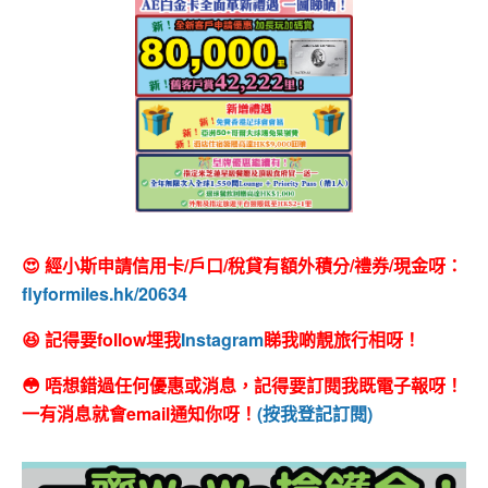
😍 經小斯申請信用卡/戶口/稅貸有額外積分/禮券/現金呀：
flyformiles.hk/20634
😆 記得要follow埋我
Instagram
睇我啲靚旅行相呀！
😳 唔想錯過任何優惠或消息，記得要訂閱我既電子報呀！
一有消息就會email通知你呀！
(按我登記訂閱)