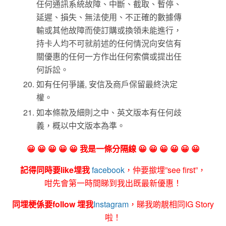
任何通訊系統故障、中斷、截取、暫停、
延遲、損失、無法使用、不正確的數據傳
輸或其他故障而使訂購或換領未能進行，
持卡人均不可就前述的任何情況向安信有
關優惠的任何一方作出任何索償或提出任
何訴訟。
如有任何爭議, 安信及商戶保留最終決定
權。
如本條款及細則之中、英文版本有任何歧
義，概以中文版本為準。
😀 😀 😀 😀 😀 我是一條分隔線 😀 😀 😀 😀 😀 😀
記得同時要like埋我
facebook
，仲要撳埋”see first”，
咁先會第一時間睇到我出既最新優惠！
同埋梗係要follow 埋我
Instagram
，睇我啲靚相同IG Story
啦！