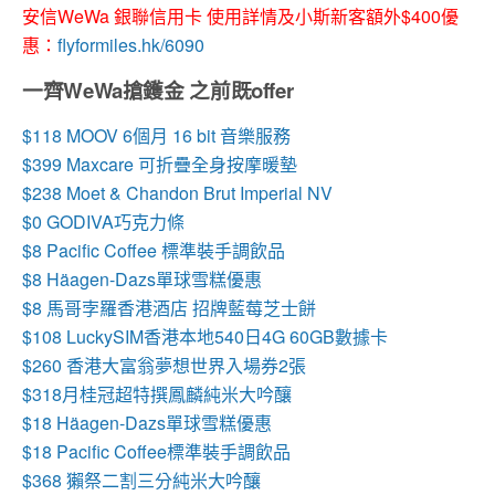
安信WeWa 銀聯信用卡 使用詳情及小斯新客額外$400優
惠：
flyformiles.hk/6090
一齊WeWa搶鑊金 之前既offer
$118 MOOV 6個月 16 bit 音樂服務
$399 Maxcare 可折疊全身按摩暖墊
$238 Moet & Chandon Brut Imperial NV
$0 GODIVA巧克力條
$8
Pacific Coffee 標準裝手調飲品
$8
Häagen-Dazs單球雪糕優惠
$8 馬哥孛羅香港酒店 招牌藍莓芝士餅
$108 LuckySIM香港本地540日4G 60GB數據卡
$260 香港大富翁夢想世界入場券2張
$318月桂冠超特撰鳳麟純米大吟釀
$18
Häagen-Dazs單球雪糕優惠
$18 Pacific Coffee標準裝手調飲品
$368 獺祭二割三分純米大吟釀