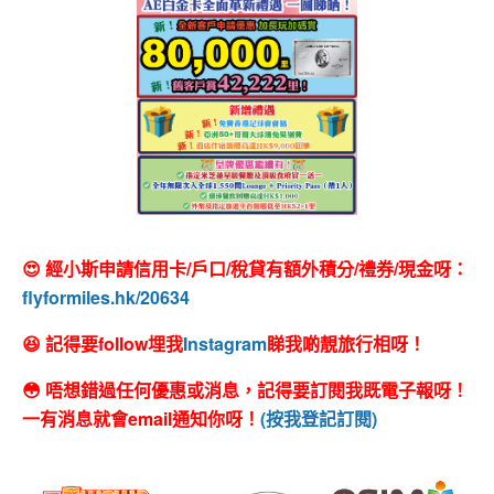
😍 經小斯申請信用卡/戶口/稅貸有額外積分/禮券/現金呀：
flyformiles.hk/20634
😆 記得要follow埋我
Instagram
睇我啲靚旅行相呀！
😳 唔想錯過任何優惠或消息，記得要訂閱我既電子報呀！
一有消息就會email通知你呀！
(按我登記訂閱)