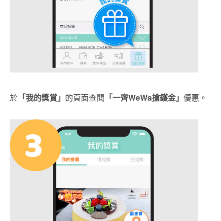
於
「我的獎賞」
的頁面查閱
「一齊
WeWa搶鑊金」
優惠。