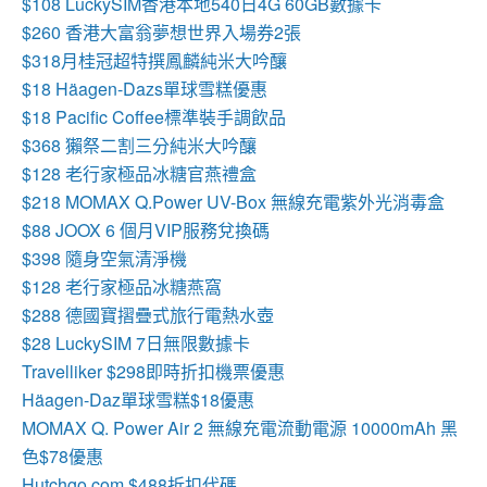
$108 LuckySIM香港本地540日4G 60GB數據卡
$260 香港大富翁夢想世界入場券2張
$318月桂冠超特撰鳳麟純米大吟釀
$18
Häagen-Dazs單球雪糕優惠
$18 Pacific Coffee標準裝手調飲品
$368 獺祭二割三分純米大吟釀
$128 老行家極品冰糖官燕禮盒
$218 MOMAX Q.Power UV-Box 無線充電紫外光消毒盒
$88 JOOX 6 個月VIP服務兌換碼
$398 隨身空氣清淨機
$128 老行家極品冰糖燕窩
$288 德國寶摺疊式旅行電熱水壺
$28 LuckySIM 7日無限數據卡
Travelliker $298即時折扣機票優惠
Häagen-Daz單球雪糕$18優惠
MOMAX Q. Power Air 2 無線充電流動電源 10000mAh 黑
色$78優惠
Hutchgo.com $488折扣代碼