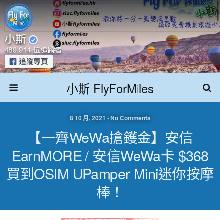
小斯 FlyForMiles
8 10 月, 2021 • No Comments
【一齊WeWa搶鑊金】安信
EarnMORE / 安信WeWa卡 $368
買到OSIM UPamper Mini迷你按摩
棒！