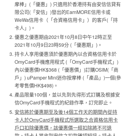
摩棒」(「優惠」) 只適用於香港持有由安信信貸有
限公司(「安信」)發出的EarnMORE信用卡或
WeWa信用卡（「合資格信用卡」）的客戶(「持
卡人」)。
優惠之優惠期由2021年10月8日中午12時正至
2021年10月9日23時59分 (「優惠期」)。
持卡人享用優惠須於優惠期內以合資格信用卡於
OmyCard手機應用程式 (「OmyCard手機程式」)
內以優惠價HK$368 (「優惠價」)訂購OSIM(「商
戶」) uPamper Mini迷你按摩棒 (「產品」)一個(參
考零售價HK$498)。
產品限量100個，並以先到先得形式訂購及根據安
信OmyCard手機程式的紀錄作準，訂完即止。
安信將於優惠期至及後14個工作天的期間內從持
卡人於OmyCard手機程式所選取之合資格信用卡
戶口扣除優惠價，該優惠價一經扣除將不可退
款
，持卡人將收到安信之扣款確認短訊。持卡人