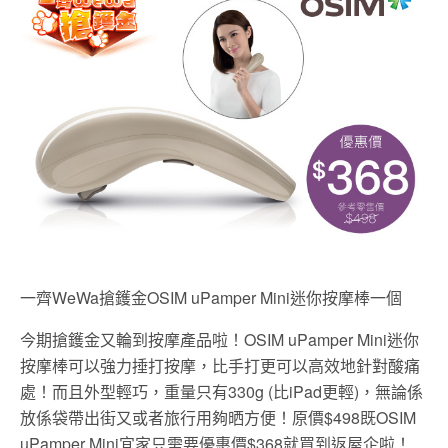
一齊WeWa搶鑊金OSIM uPamper Mini迷你按摩棒一個
今期搶鑊金又輪到按摩產品啦！OSIM uPamper Mini迷你
按摩棒可以強力捶打按摩，比手打更可以高效地針對酸痛
處！而且外型輕巧，重量只有330g (比iPad更輕)，無論係
放係袋帶出街又或者旅行用夠晒方便！原價$498既OSIM
uPamper Mini宜家只需要優惠價$368就買到返屋企啦！