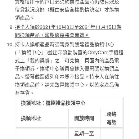
資格信用卡的戶口必須於換領產品時仍然有效及
信貸狀況良好（概由安信全權酌情決定）才能換
領產品。
持卡人須於2021年10月8日至2021年11月15日期
間換領產品，逾期優惠將會無效。
持卡人換領產品時須親身到騰達禮品換領中心
(「換領中心」)並出示流動裝置的OmyCard手機程
式上「我的獎賞」之「可兌換」頁面內的產品電
子換領券，換領中心職員會輸入優惠碼以換領產
品。螢幕截圖或列印本恕不接受。持卡人在前往
換領產品前，請先致電換領中心，以確定產品備
有存貨。
換領地址：騰達禮品換領中心
聯絡
換領地址
開放時間
電話
星期一至