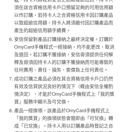
須在該合資格信用卡戶口預留足夠的可用信用額
以作訂購，若持卡人之合資格信用卡因訂購產品
以致超逾信用額，持卡人將須繳付因訂購產品而
產生的超逾信用額手續費。
安信保留對產品訂購接納之最終決定權。訂購於
OmyCard手機程式一經接納，均不能更改、取消
及退回。若訂購不獲接納，安信毋須提供任何解
釋及毋須因持卡人的訂購不獲接納而可能導致的
任何費用、責任、損失、索償負上任何責任。
成功訂購之產品必須在其合資格信用卡戶口仍然
有效及信貸狀況良好的情況下（概由安信全權酌
情決定），才能於OmyCard手機程式上「我的獎
賞」服務中顯示及可兌換。
產品一經換領，該產品於OmyCard手機程式上
「我的獎賞」的換領狀態會隨即由「可兌換」轉
成「已兌換」。持卡人用以訂購產品時登記之合