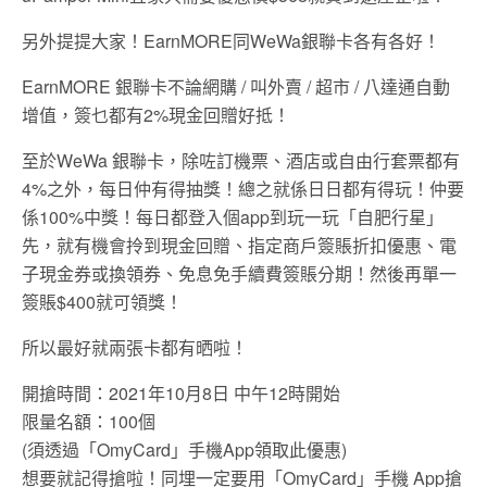
另外提提大家！EarnMORE同WeWa銀聯卡各有各好！
EarnMORE 銀聯卡不論網購 / 叫外賣 / 超市 / 八達通自動
增值，簽乜都有2%現金回贈好抵！
至於WeWa 銀聯卡，除咗訂機票、酒店或自由行套票都有
4%之外，每日仲有得抽獎！總之就係日日都有得玩！仲要
係100%中獎！每日都登入個app到玩一玩「自肥行星」
先，就有機會拎到現金回贈、指定商戶簽賬折扣優惠、電
子現金券或換領券、免息免手續費簽賬分期！然後再單一
簽賬$400就可領獎！
所以最好就兩張卡都有晒啦！
開搶時間：2021年10月8日 中午12時開始
限量名額：100個
(須透過「OmyCard」手機App領取此優惠)
想要就記得搶啦！同埋一定要用「OmyCard」手機 App搶