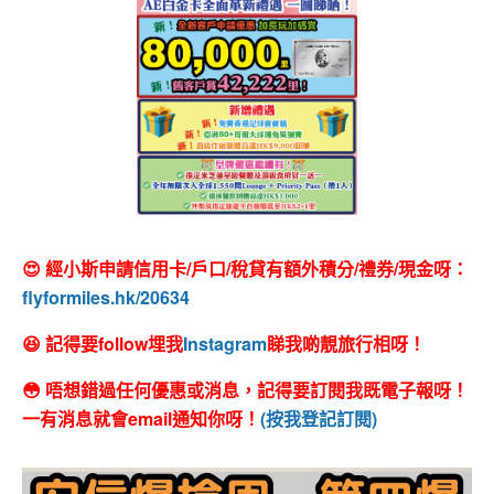
😍 經小斯申請信用卡/戶口/稅貸有額外積分/禮券/現金呀：
flyformiles.hk/20634
😆 記得要follow埋我
Instagram
睇我啲靚旅行相呀！
😳 唔想錯過任何優惠或消息，記得要訂閱我既電子報呀！
一有消息就會email通知你呀！
(按我登記訂閱)