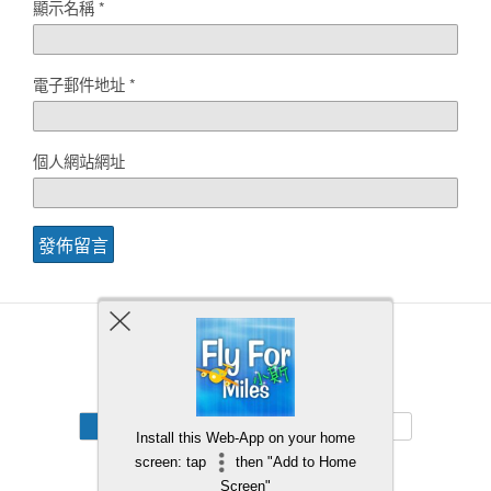
顯示名稱
*
電子郵件地址
*
個人網站網址
Back to top
Mobile
Desktop
Install this Web-App on your home
screen: tap
then "Add to Home
Screen"