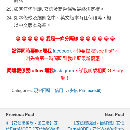
訴訟。
如有任何爭議, 安信及商戶保留最終決定權。
如本條款及細則之中、英文版本有任何歧義，概
以中文版本為準。
😀 😀 😀 😀 😀 我是一條分隔線 😀 😀 😀 😀 😀 😀
記得同時要like埋我
facebook
，仲要撳埋”see first”，
咁先會第一時間睇到我出既最新優惠！
同埋梗係要follow 埋我
Instagram
，睇我啲靚相同IG Story
啦！
Categories:
現金回贈 – 信用卡 (安信 Primecredit)
Previous Post
Next Post
【安信爆搶周 - 第三爆】安
【安信爆搶周 - 最終爆】安信
信EarnMORE / 安信WeWa卡
EarnMORE / 安信WeWa卡 1%