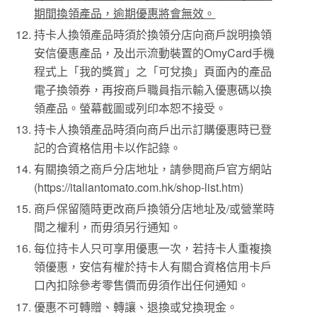
期間換領產品，逾期優惠將會無效。
持卡人換領產品時須於換領分店向商戶說明換領
安信優惠產品，及出示流動裝置的OmyCard手機
程式上「我的獎賞」之「可兌換」頁面內的產品
電子換領券，再按商戶職員指示輸入優惠碼以換
領產品。螢幕截圖或列印本恕不接受。
持卡人換領產品時須向商戶出示訂購優惠時已登
記的合資格信用卡以作記錄。
有關換領之商戶分店地址，請參閱商戶官方網站
(https://italiantomato.com.hk/shop-list.htm)
商戶保留隨時更改商戶換領分店地址及/或營業時
間之權利，而毋須另行通知。
每位持卡人只可享用優惠一次，若持卡人重複換
領優惠，安信有權於持卡人有關合資格信用卡戶
口內扣除參考零售價而毋須作出任何通知。
優惠不可轉贈、轉讓、退換或兌換現金。