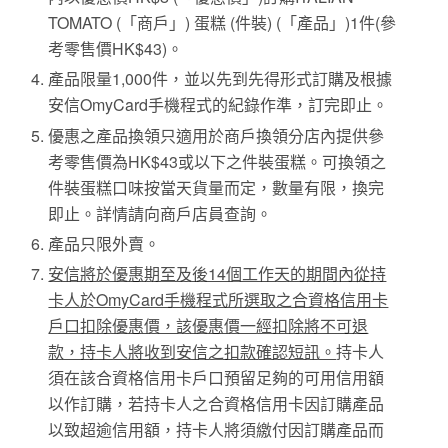
TOMATO (「商戶」) 蛋糕 (件裝) (「產品」)1件(參
考零售價HK$43)。
產品限量1,000件，並以先到先得形式訂購及根據
安信OmyCard手機程式的紀錄作準，訂完即止。
優惠之產品換領只適用於商戶換領分店內提供參
考零售價為HK$43或以下之件裝蛋糕。可換領之
件裝蛋糕口味按當天貨量而定，數量有限，換完
即止。詳情請向商戶店員查詢。
產品只限外賣。
安信將於優惠期至及後14個工作天的期間內從持
卡人於OmyCard手機程式所選取之合資格信用卡
戶口扣除優惠價，該優惠價一經扣除將不可退
款，持卡人將收到安信之扣款確認短訊。
持卡人
須在該合資格信用卡戶口預留足夠的可用信用額
以作訂購，若持卡人之合資格信用卡因訂購產品
以致超逾信用額，持卡人將須繳付因訂購產品而