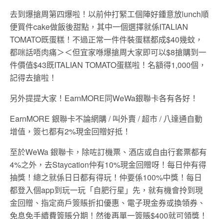
去到爆搶周第四爆啦！以前仲打緊工個陣好鍾意放lunch順
便買件cake做飯後甜點，其中一個選擇就係ITALIAN
TOMATO既蛋糕！不過正常一件件裝蛋糕都成$40幾蚊，
都咪話唔肉痛＞＜但宜家喺爆搶周大家即可以$8搶購到一
件價值$43既ITALIAN TOMATO蛋糕啦！名額得1,000個，
記得去搶啦！
另外提提大家！EarnMORE同WeWa銀聯卡各有各好！
EarnMORE 銀聯卡不論網購 / 叫外賣 / 超市 / 八達通自動
增值，簽乜都有2%現金回贈好抵！
至於WeWa 銀聯卡，除咗訂機票、酒店或自由行套票都有
4%之外，去Staycation仲有10%現金回贈呀！每日仲有得
抽獎！總之就係日日都有得玩！仲要係100%中獎！每日
都登入個app到玩一玩「自肥行星」先，就有機會拎到現
金回贈、指定商戶簽賬折扣優惠、電子現金券或換領券、
免息免手續費簽賬分期！然後再單一簽賬$400就可領獎！