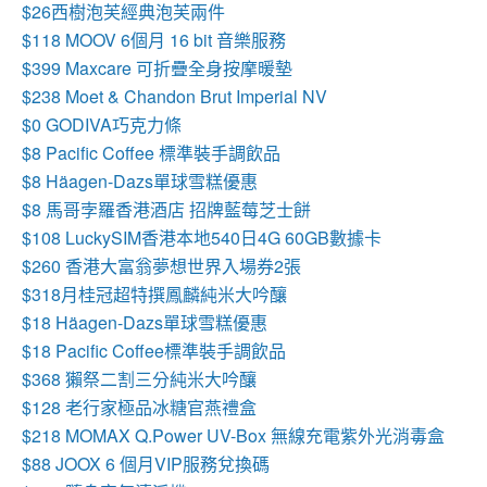
$26西樹泡芙經典泡芙兩件
$118 MOOV 6個月 16 bit 音樂服務
$399 Maxcare 可折疊全身按摩暖墊
$238 Moet & Chandon Brut Imperial NV
$0 GODIVA巧克力條
$8
Pacific Coffee 標準裝手調飲品
$8
Häagen-Dazs單球雪糕優惠
$8 馬哥孛羅香港酒店 招牌藍莓芝士餅
$108 LuckySIM香港本地540日4G 60GB數據卡
$260 香港大富翁夢想世界入場券2張
$318月桂冠超特撰鳳麟純米大吟釀
$18
Häagen-Dazs單球雪糕優惠
$18 Pacific Coffee標準裝手調飲品
$368 獺祭二割三分純米大吟釀
$128 老行家極品冰糖官燕禮盒
$218 MOMAX Q.Power UV-Box 無線充電紫外光消毒盒
$88 JOOX 6 個月VIP服務兌換碼