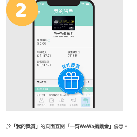
於
「我的獎賞」
的頁面查閱
「一齊
WeWa搶鑊金」
優惠。