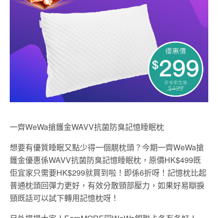
一齊WeWa搶鑊金WAVV抗菌防臭記憶睡眠枕
想要有優質睡眠又點少得一個靚枕頭？今期一齊WeWa搶
鑊金優惠係WAVV抗菌防臭記憶睡眠枕，原價HK$499既
佢宜家只需要HK$299就買到啦！即係6折呀！記憶枕比起
普通枕頭回彈力更好，有效分散頸部壓力，如果好易瞓捩
頸既話可以試下轉用記憶枕呀！