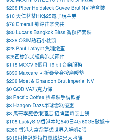
$238 Piper Heidsieck Cuvee Brut NV 禮盒裝
$10 天仁茗茶HK$25電子現金券
$78 Emerail 雜錦花茶套裝
$80 Lucaris Bangkok Bliss 香檳杯套裝
$338 OSIM熱石小枕頭
$28 Paul Lafayet 焦糖燉蛋
$26西樹泡芙經典泡芙兩件
$118 MOOV 6個月 16 bit 音樂服務
$399 Maxcare 可折疊全身按摩暖墊
$238 Moet & Chandon Brut Imperial NV
$0 GODIVA巧克力條
$8
Pacific Coffee 標準裝手調飲品
$8
Häagen-Dazs單球雪糕優惠
$8 馬哥孛羅香港酒店 招牌藍莓芝士餅
$108 LuckySIM香港本地540日4G 60GB數據卡
$260 香港大富翁夢想世界入場券2張
$318月桂冠超特撰鳳麟純米大吟釀