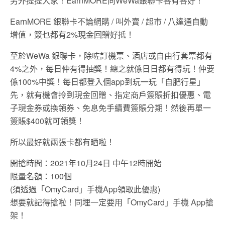
另外提提大家！EarnMORE同WeWa銀聯卡各有各好！
EarnMORE 銀聯卡不論網購 / 叫外賣 / 超市 / 八達通自動
增值，簽乜都有2%現金回贈好抵！
至於WeWa 銀聯卡，除咗訂機票、酒店或自由行套票都有
4%之外，每日仲有得抽獎！總之就係日日都有得玩！仲要
係100%中獎！每日都登入個app到玩一玩「自肥行星」
先，就有機會拎到現金回贈、指定商戶簽賬折扣優惠、電
子現金券或換領券、免息免手續費簽賬分期！然後再單一
簽賬$400就可領獎！
所以最好就兩張卡都有晒啦！
開搶時間：2021年10月24日 中午12時開始
限量名額：100個
(須透過「OmyCard」手機App領取此優惠)
想要就記得搶啦！同埋一定要用「OmyCard」手機 App搶
架！