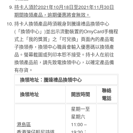
持卡人須於2021年10月18日至2021年11月30日
期間換領產品，逾期優惠將會無效。
持卡人換領產品時須親身到騰達禮品換領中心
(「換領中心」)並出示流動裝置的OmyCard手機程
式上「我的獎賞」之「可兌換」頁面內的產品電
子換領券，換領中心職員會輸入優惠碼以換領產
品。螢幕截圖或列印本恕不接受。持卡人在前往
換領產品前，請先致電換領中心，以確定產品備
有存貨。
換領地址：騰達禮品換領中心
聯絡
換領地址
開放時間
電話
星期一至
星期六
港島區
11:00 –
香港灣仔軒尼詩道
19:30；