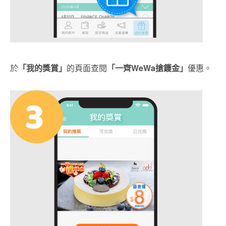
於
「我的獎賞」
的頁面查閱
「一齊
WeWa搶鑊金」
優惠。