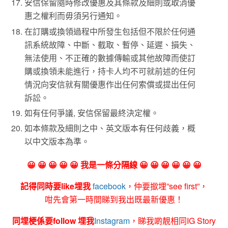
安信保留隨時修改優惠及其條款及細則或取消優
惠之權利而毋須另行通知。
在訂購或換領過程中所發生包括但不限於任何通
訊系統故障、中斷、截取、暫停、延遲、損失、
無法使用、不正確的數據傳輸或其他故障而使訂
購或換領未能進行，持卡人均不可就前述的任何
情況向安信就有關優惠作出任何索償或提出任何
訴訟。
如有任何爭議, 安信保留最終決定權。
如本條款及細則之中、英文版本有任何歧義，概
以中文版本為準。
😀 😀 😀 😀 😀 我是一條分隔線 😀 😀 😀 😀 😀 😀
記得同時要like埋我
facebook
，仲要撳埋”see first”，
咁先會第一時間睇到我出既最新優惠！
同埋梗係要follow 埋我
Instagram
，睇我啲靚相同IG Story