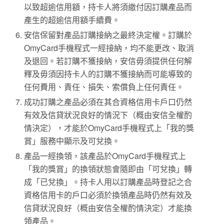
以致超逾信用額，持卡人將須繳付因訂購產品而
產生的超逾信用額手續費。
安信保留對產品訂購接納之最終決定權。訂購於
OmyCard手機程式一經接納，均不能更改、取消
及退回。若訂購不獲接納，安信毋須提供任何解
釋及毋須因持卡人的訂購不獲接納而可能導致的
任何費用、責任、損失、索償負上任何責任。
成功訂購之產品必須在其合資格信用卡戶口仍然
有效及信貸狀況良好的情況下（概由安信全權酌
情決定），才能於OmyCard手機程式上「我的獎
賞」服務中顯示及可兌換。
產品一經換領，該產品於OmyCard手機程式上
「我的獎賞」的換領狀態會隨即由「可兌換」轉
成「已兌換」。持卡人用以訂購產品時登記之合
資格信用卡的戶口必須於換領產品時仍然有效及
信貸狀況良好（概由安信全權酌情決定）才能換
領產品。