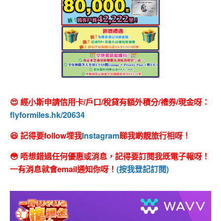
😍 經小斯申請信用卡/戶口/稅貸有額外積分/禮券/現金呀：
flyformiles.hk/20634
😆 記得要follow埋我
Instagram
睇我啲靚旅行相呀！
😳 唔想錯過任何優惠或消息，記得要訂閱我既電子報呀！
一有消息就會email通知你呀！
(按我登記訂閱)