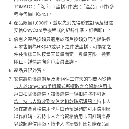
TOMATO (「商戶」) 蛋糕 (件裝) (「產品」)1件(參
考零售價HK$43)。
產品限量1,000件，並以先到先得形式訂購及根據
安信OmyCard手機程式的紀錄作準，訂完即止。
優惠之產品換領只適用於商戶換領分店內提供參
考零售價為HK$43或以下之件裝蛋糕。可換領之
件裝蛋糕口味按當天貨量而定，數量有限，換完
即止。詳情請向商戶店員查詢。
產品只限外賣。
安信將於優惠期至及後14個工作天的期間內從持
卡人於OmyCard手機程式所選取之合資格信用卡
戶口扣除優惠價，該優惠價一經扣除將不可退
款，持卡人將收到安信之扣款確認短訊。
持卡人
須在該合資格信用卡戶口預留足夠的可用信用額
以作訂購，若持卡人之合資格信用卡因訂購產品
以致超逾信用額，持卡人將須繳付因訂購產品而