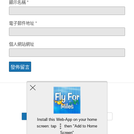
顯示名稱
*
電子郵件地址
*
個人網站網址
Back to top
Mobile
Desktop
Install this Web-App on your home
screen: tap
then "Add to Home
Screen"