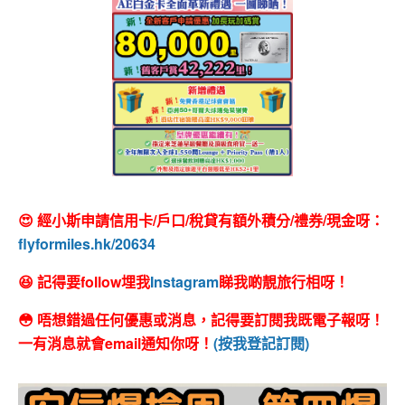
😍 經小斯申請信用卡/戶口/稅貸有額外積分/禮券/現金呀：
flyformiles.hk/20634
😆 記得要follow埋我
Instagram
睇我啲靚旅行相呀！
😳 唔想錯過任何優惠或消息，記得要訂閱我既電子報呀！
一有消息就會email通知你呀！
(按我登記訂閱)