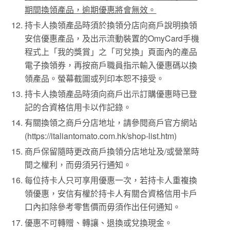
期間換領產品，逾期優惠將會無效。
持卡人換領產品時須於換領分店向商戶說明換領
安信優惠產品，及出示流動裝置的OmyCard手機
程式上「我的獎賞」之「可兌換」頁面內的產品
電子換領券，再按商戶職員指示輸入優惠碼以換
領產品。螢幕截圖或列印本恕不接受。
持卡人換領產品時須向商戶出示訂購優惠時已登
記的合資格信用卡以作記錄。
有關換領之商戶分店地址，請參閱商戶官方網站
(https://italiantomato.com.hk/shop-list.htm)
商戶保留隨時更改商戶換領分店地址及/或營業時
間之權利，而毋須另行通知。
每位持卡人只可享用優惠一次，若持卡人重複換
領優惠，安信有權於持卡人有關合資格信用卡戶
口內扣除參考零售價而毋須作出任何通知。
優惠不可轉贈、轉讓、退換或兌換現金。