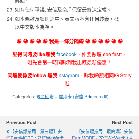
訴訟。
如有任何爭議, 安信及商戶保留最終決定權。
如本條款及細則之中、英文版本有任何歧義，概
以中文版本為準。
😀 😀 😀 😀 😀 我是一條分隔線 😀 😀 😀 😀 😀 😀
記得同時要like埋我
facebook
，仲要撳埋”see first”，
咁先會第一時間睇到我出既最新優惠！
同埋梗係要follow 埋我
Instagram
，睇我啲靚相同IG Story
啦！
Categories:
現金回贈 – 信用卡 (安信 Primecredit)
Previous Post
Next Post
【安信爆搶周 - 第三爆】安
【安信爆搶周 - 最終爆】安信
信EarnMORE / 安信WeWa卡
EarnMORE / 安信WeWa卡 1%