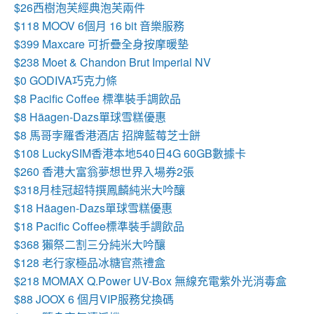
$26西樹泡芙經典泡芙兩件
$118 MOOV 6個月 16 bit 音樂服務
$399 Maxcare 可折疊全身按摩暖墊
$238 Moet & Chandon Brut Imperial NV
$0 GODIVA巧克力條
$8
Pacific Coffee 標準裝手調飲品
$8
Häagen-Dazs單球雪糕優惠
$8 馬哥孛羅香港酒店 招牌藍莓芝士餅
$108 LuckySIM香港本地540日4G 60GB數據卡
$260 香港大富翁夢想世界入場券2張
$318月桂冠超特撰鳳麟純米大吟釀
$18
Häagen-Dazs單球雪糕優惠
$18 Pacific Coffee標準裝手調飲品
$368 獺祭二割三分純米大吟釀
$128 老行家極品冰糖官燕禮盒
$218 MOMAX Q.Power UV-Box 無線充電紫外光消毒盒
$88 JOOX 6 個月VIP服務兌換碼