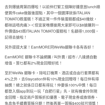
去到爆搶周第四爆啦！以前仲打緊工個陣好鍾意放lunch順
便買件cake做飯後甜點，其中一個選擇就係ITALIAN
TOMATO既蛋糕！不過正常一件件裝蛋糕都成$40幾蚊，
都咪話唔肉痛＞＜但宜家喺爆搶周大家即可以$8搶購到一
件價值$43既ITALIAN TOMATO蛋糕啦！名額得1,000個，
記得去搶啦！
另外提提大家！EarnMORE同WeWa銀聯卡各有各好！
EarnMORE 銀聯卡不論網購 / 叫外賣 / 超市 / 八達通自動
增值，簽乜都有2%現金回贈好抵！
至於WeWa 銀聯卡，除咗訂機票、酒店或自由行套票都有
4%之外，去Staycation仲有10%現金回贈呀！每日仲有得
抽獎！總之就係日日都有得玩！仲要係100%中獎！每日
都登入個app到玩一玩「自肥行星」先，就有機會拎到現
金回贈、指定商戶簽賬折扣優惠、電子現金券或換領券、
免息免手續費簽賬分期！然後再單一簽賬$400就可領獎！