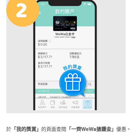
於
「我的獎賞」
的頁面查閱
「一齊
WeWa搶鑊金」
優惠。